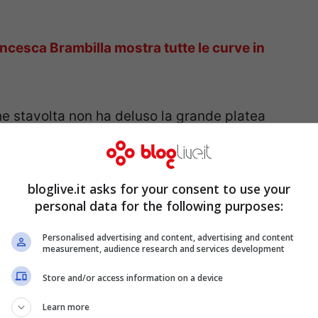
ncesca Brambilla mostra tutte le curve in
he stavolta non ha deluso la grande platea
n intimo pazzesco. Nella didascalia poi
commentare
con l’emoticon che più la
 moltissime in pochi minuti.
bloglive.it asks for your consent to use your
personal data for the following purposes:
Personalised advertising and content, advertising and content
measurement, audience research and services development
Store and/or access information on a device
Learn more