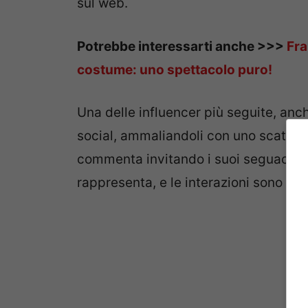
sul web.
Potrebbe interessarti anche >>>
Fra
costume: uno spettacolo puro!
Una delle influencer più seguite, anc
social, ammaliandoli con uno scatto i
commenta invitando i suoi seguaci a
rappresenta, e le interazioni sono già