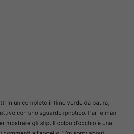
atti in un completo intimo verde da paura,
biettivo con uno sguardo ipnotico. Per le mani
mostrare gli slip. Il colpo d’occhio è una
i commenti all’appello. “I’m sorry about