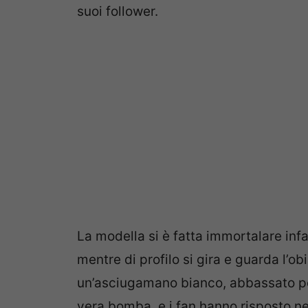
suoi follower.
La modella si è fatta immortalare inf
mentre di profilo si gira e guarda l’o
un’asciugamano bianco, abbassato per 
vera bomba, e i fan hanno risposto ne