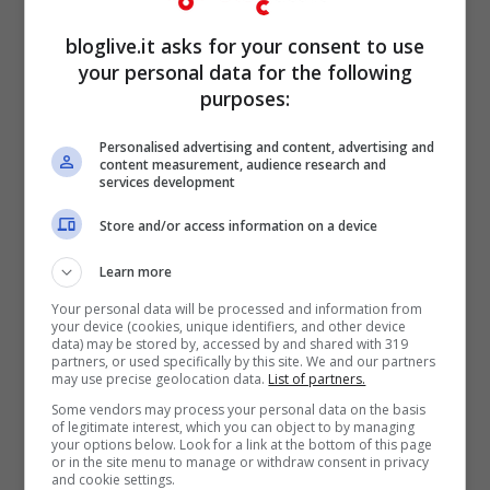
bloglive.it asks for your consent to use
your personal data for the following
Federica Nargi è un sogno:
purposes:
“La più bella!”
Personalised advertising and content, advertising and
content measurement, audience research and
services development
Store and/or access information on a device
Learn more
Your personal data will be processed and information from
your device (cookies, unique identifiers, and other device
data) may be stored by, accessed by and shared with 319
partners, or used specifically by this site. We and our partners
may use precise geolocation data.
List of partners.
Some vendors may process your personal data on the basis
of legitimate interest, which you can object to by managing
your options below. Look for a link at the bottom of this page
or in the site menu to manage or withdraw consent in privacy
and cookie settings.
Post Instagram (Screenshot)