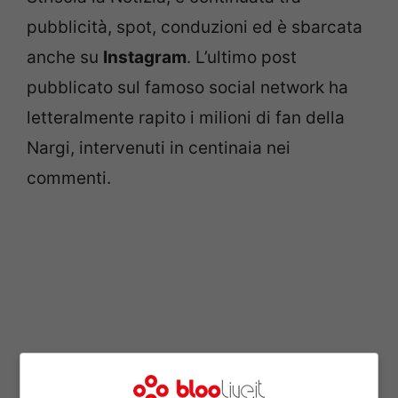
pubblicità, spot, conduzioni ed è sbarcata
anche su
Instagram
. L’ultimo post
pubblicato sul famoso social network ha
letteralmente rapito i milioni di fan della
Nargi, intervenuti in centinaia nei
commenti.