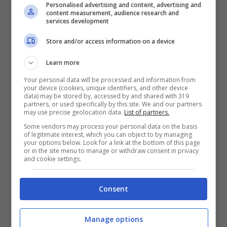
Personalised advertising and content, advertising and
content measurement, audience research and
services development
Store and/or access information on a device
Gigi D’Alessio (screen da Instagram)
Learn more
Your personal data will be processed and information from
your device (cookies, unique identifiers, and other device
Non è un mistero che Gigi D’Alessio, dopo
data) may be stored by, accessed by and shared with 319
partners, or used specifically by this site. We and our partners
l’addio definitivo ad Anna Tatangelo, sia in
may use precise geolocation data.
List of partners.
attesa del suo quinto figlio, dalla nuova
Some vendors may process your personal data on the basis
of legitimate interest, which you can object to by managing
compagna Denise Esposito, una
28enne
your options below. Look for a link at the bottom of this page
or in the site menu to manage or withdraw consent in privacy
napoletana, studentessa
di
and cookie settings.
giurisprudenza ed aspirante avvocato. Tre
Consent
i figli avuti dall’ex moglie
Carmela Barbato
(tra cui proprio Luca, LDA in Amici), e poi
Manage options