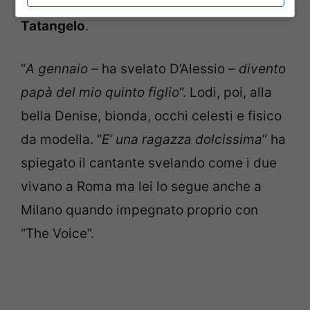
Andrea – oggi 11 anni – avuto da
Anna
Tatangelo
.
“
A gennaio –
ha svelato D’Alessio
– divento
papà del mio quinto figlio
“. Lodi, poi, alla
bella Denise, bionda, occhi celesti e fisico
da modella. “
E’ una ragazza dolcissima
” ha
spiegato il cantante svelando come i due
vivano a Roma ma lei lo segue anche a
Milano quando impegnato proprio con
“The Voice”.