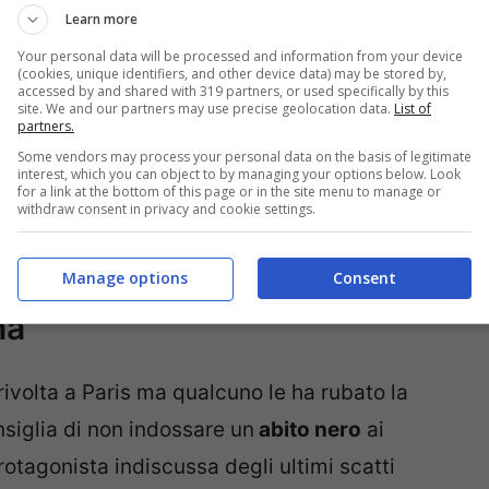
Learn more
Your personal data will be processed and information from your device
(cookies, unique identifiers, and other device data) may be stored by,
accessed by and shared with 319 partners, or used specifically by this
site. We and our partners may use precise geolocation data.
List of
partners.
Some vendors may process your personal data on the basis of legitimate
interest, which you can object to by managing your options below. Look
for a link at the bottom of this page or in the site menu to manage or
withdraw consent in privacy and cookie settings.
el matrimonio: Kim
Manage options
Consent
na
rivolta a Paris ma qualcuno le ha rubato la
siglia di non indossare un
abito nero
ai
rotagonista indiscussa degli ultimi scatti