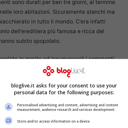
enti sono durati per ben tre giorni, al termine
ti nelle loro abitazioni. Sicuramente stanchi ma
iacchierato in tutto il mondo. C’era infatti
onio dell’ereditiera più famosa e ricca del
 hanno subito spopolato.
trapelate in merito ed innumerevoli i commenti
le nozze non sono state all’insegna della
ashian
ne è un esempio. Sensualità e
bloglive.it asks for your consent to use your
personal data for the following purposes:
 piscina: il panorama è davvero d’effetto
Personalised advertising and content, advertising and content
measurement, audience research and services development
Store and/or access information on a device