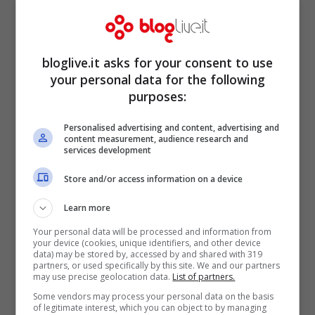
suoi componenti
bloglive.it asks for your consent to use
your personal data for the following
purposes:
Personalised advertising and content, advertising and
content measurement, audience research and
services development
Store and/or access information on a device
Learn more
Your personal data will be processed and information from
Amici, ex concorrente vola
your device (cookies, unique identifiers, and other device
data) may be stored by, accessed by and shared with 319
partners, or used specifically by this site. We and our partners
in finale di Sanremo
may use precise geolocation data.
List of partners.
Some vendors may process your personal data on the basis
Giovani: è Martina
of legitimate interest, which you can object to by managing