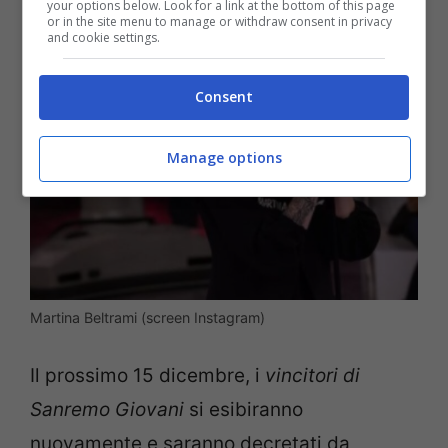
your options below. Look for a link at the bottom of this page
or in the site menu to manage or withdraw consent in privacy
and cookie settings.
Consent
Manage options
Martina Beltrami (screen Instagram)
Il prossimo 15 dicembre, i
vincitori di
Sanremo Giovani
si esibiranno
nuovamente e saranno decretati da