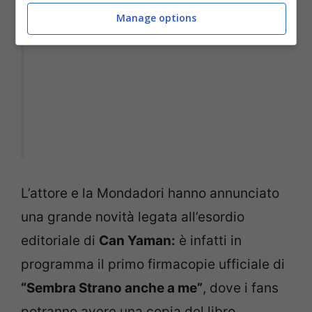
Manage options
L’attore e la Mondadori hanno annunciato
una grande novità legata all’esordio
editoriale di
Can Yaman:
è infatti in
programma il primo firmacopie ufficiale di
“Sembra Strano anche a me”
, dove i fans
potranno avere una copia del libro