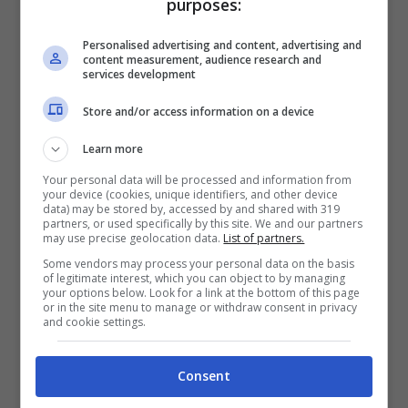
purposes:
Per le
info:
https://t.co/SYnuv8d2VH
#
Personalised advertising and content, advertising and
content measurement, audience research and
services development
CanYaman
#cangirls2020
Store and/or access information on a device
#CanYamanForChildren
Learn more
pic.twitter.com/mZf9HiuIKo
Your personal data will be processed and information from
your device (cookies, unique identifiers, and other device
data) may be stored by, accessed by and shared with 319
partners, or used specifically by this site. We and our partners
— Cangirls2020
may use precise geolocation data.
List of partners.
(@cangirls2020)
November 27,
Some vendors may process your personal data on the basis
of legitimate interest, which you can object to by managing
your options below. Look for a link at the bottom of this page
2021
or in the site menu to manage or withdraw consent in privacy
and cookie settings.
Consent