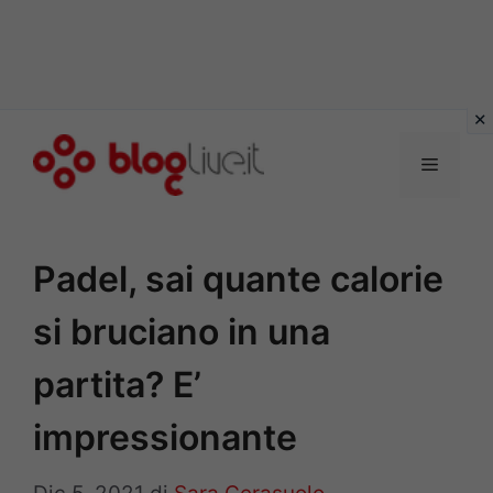
Vai
al
Menu
contenuto
Padel, sai quante calorie
si bruciano in una
partita? E’
impressionante