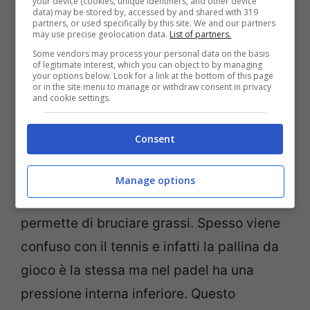
your device (cookies, unique identifiers, and other device
data) may be stored by, accessed by and shared with 319
partners, or used specifically by this site. We and our partners
may use precise geolocation data.
List of partners.
Some vendors may process your personal data on the basis
of legitimate interest, which you can object to by managing
your options below. Look for a link at the bottom of this page
or in the site menu to manage or withdraw consent in privacy
and cookie settings.
Consent
Campo da Padel (twitter)
Manage options
Il padel
è uno sport che certamente
permette di bruciare grassi. Spesso viene
confuso con il tennis e infatti la pallina da
gioco è la stessa ma nel padel ha una
pressione interna inferiore. Questo