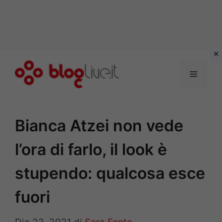
Vai
al
Menu
contenuto
Bianca Atzei non vede
l’ora di farlo, il look è
stupendo: qualcosa esce
fuori