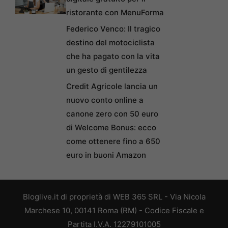
ristorante con MenuForma
Federico Venco: Il tragico
destino del motociclista
che ha pagato con la vita
un gesto di gentilezza
Credit Agricole lancia un
nuovo conto online a
canone zero con 50 euro
di Welcome Bonus: ecco
come ottenere fino a 650
euro in buoni Amazon
Bloglive.it di proprietà di WEB 365 SRL - Via Nicola
Marchese 10, 00141 Roma (RM) - Codice Fiscale e
Partita I.V.A. 12279101005