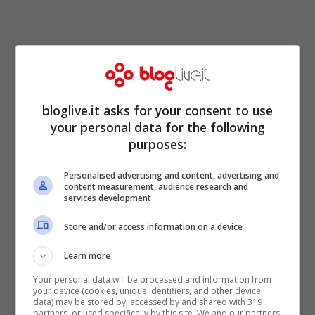
bloglive.it asks for your consent to use
your personal data for the following
purposes:
Bianca Atzei sensuale e
Personalised advertising and content, advertising and
content measurement, audience research and
services development
meravigliosa sul palco, il
Store and/or access information on a device
particolare hot fa
Learn more
impazzire i fan
Your personal data will be processed and information from
your device (cookies, unique identifiers, and other device
data) may be stored by, accessed by and shared with 319
partners, or used specifically by this site. We and our partners