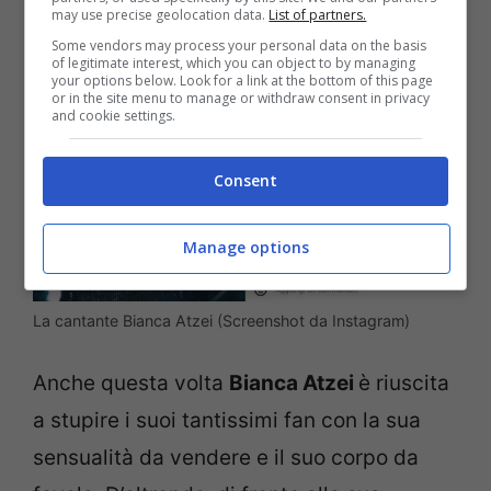
may use precise geolocation data.
List of partners.
Some vendors may process your personal data on the basis
of legitimate interest, which you can object to by managing
your options below. Look for a link at the bottom of this page
or in the site menu to manage or withdraw consent in privacy
and cookie settings.
Consent
Manage options
La cantante Bianca Atzei (Screenshot da Instagram)
Anche questa volta
Bianca Atzei
è riuscita
a stupire i suoi tantissimi fan con la sua
sensualità da vendere e il suo corpo da