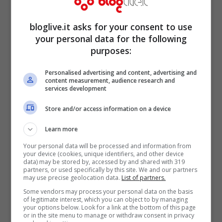
bloglive.it asks for your consent to use
your personal data for the following
purposes:
Personalised advertising and content, advertising and
Elodie in vacanza è una
content measurement, audience research and
services development
meraviglia: in bianco
Store and/or access information on a device
incanta i fan
Learn more
Your personal data will be processed and information from
your device (cookies, unique identifiers, and other device
data) may be stored by, accessed by and shared with 319
partners, or used specifically by this site. We and our partners
may use precise geolocation data.
List of partners.
Some vendors may process your personal data on the basis
of legitimate interest, which you can object to by managing
your options below. Look for a link at the bottom of this page
or in the site menu to manage or withdraw consent in privacy