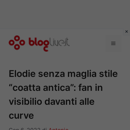
Vai
al
Menu
contenuto
Elodie senza maglia stile
“coatta antica”: fan in
visibilio davanti alle
curve