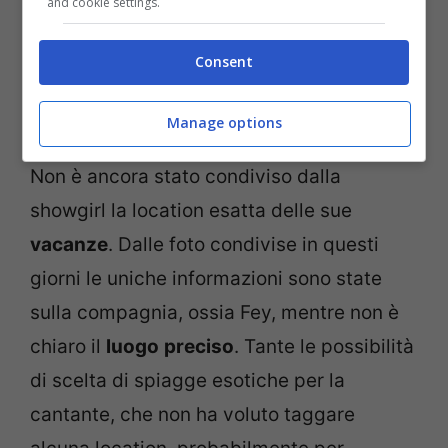
and cookie settings.
Consent
Post Instagram (Screenshot)
Manage options
Non è ancora stato condiviso dalla
showgirl la location esatta delle sue
vacanze
. Dalle foto condivise in questi
giorni le uniche informazioni sono state
sulla compagnia, ossia Fey, mentre non è
chiaro il
luogo
preciso
. Tante le possibilità
di scelta di spiagge esotiche per la
cantante, che non ha voluto taggare