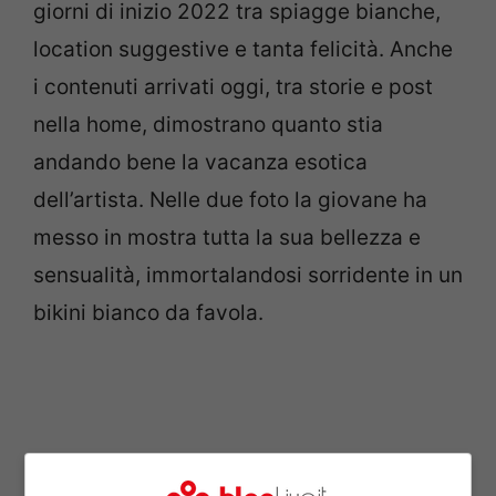
giorni di inizio 2022 tra spiagge bianche,
location suggestive e tanta felicità. Anche
i contenuti arrivati oggi, tra storie e post
nella home, dimostrano quanto stia
andando bene la vacanza esotica
dell’artista. Nelle due foto la giovane ha
messo in mostra tutta la sua bellezza e
sensualità, immortalandosi sorridente in un
bikini bianco da favola.