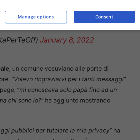
Manage options
Consent
taPerTeOff)
January 8, 2022
ale
, un comune vesuviano alle porte di
re. “
Volevo ringraziarvi per i tanti messaggi
”
npage, “
mi conosceva solo papà fino ad un
ma chi sono io?
” ha aggiunto mostrando
gi pubblici per tutelare la mia privacy
” ha