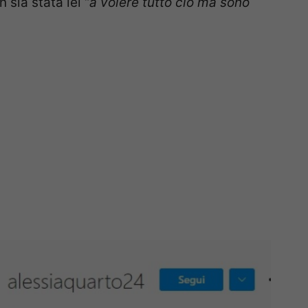
sia stata lei “
a volere tutto ciò ma sono