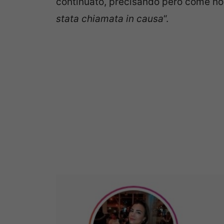
continuato, precisando però come non 
stata chiamata in causa
“.