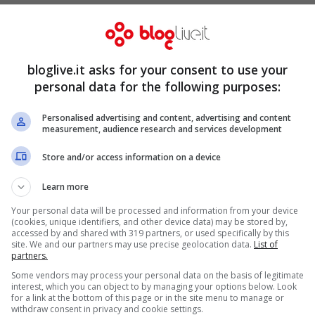
 su Instagram: “Ma chi sono
bloglive.it asks for your consent to use your
personal data for the following purposes:
Personalised advertising and content, advertising and content
measurement, audience research and services development
 non c’è stato”
#CePostaPerTe
Store and/or access information on a device
Learn more
Your personal data will be processed and information from your device
(cookies, unique identifiers, and other device data) may be stored by,
accessed by and shared with 319 partners, or used specifically by this
site. We and our partners may use precise geolocation data.
List of
partners.
Some vendors may process your personal data on the basis of legitimate
interest, which you can object to by managing your options below. Look
for a link at the bottom of this page or in the site menu to manage or
withdraw consent in privacy and cookie settings.