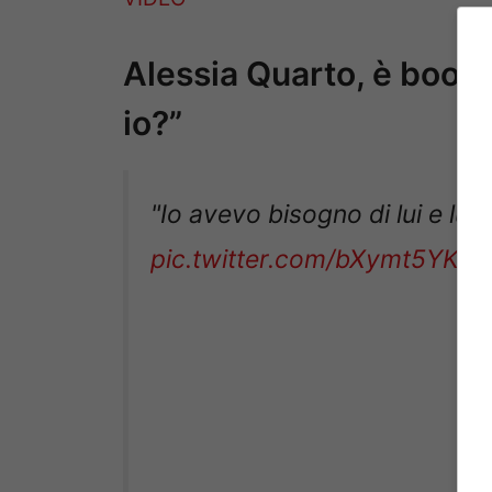
Alessia Quarto, è boom
io?”
"Io avevo bisogno di lui e lui
pic.twitter.com/bXymt5YKVT