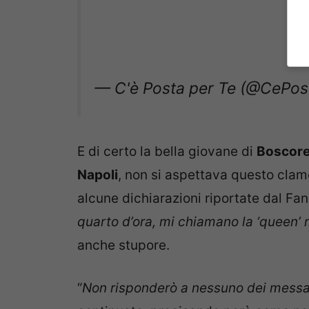
— C'è Posta per Te (@CePos
E di certo la bella giovane di
Boscore
Napoli
, non si aspettava questo clamo
alcune dichiarazioni riportate dal Fa
quarto d’ora, mi chiamano la ‘queen’ 
anche stupore.
“
Non risponderò a nessuno dei messag