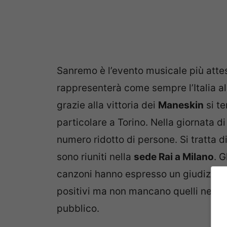
Sanremo è l’evento musicale più attes
rappresenterà come sempre l’Italia a
grazie alla vittoria dei
Maneskin
si te
particolare a Torino. Nella giornata di
numero ridotto di persone. Si tratta di
sono riuniti nella
sede Rai a Milano
. G
canzoni hanno espresso un giudizio ch
positivi ma non mancano quelli negati
pubblico.