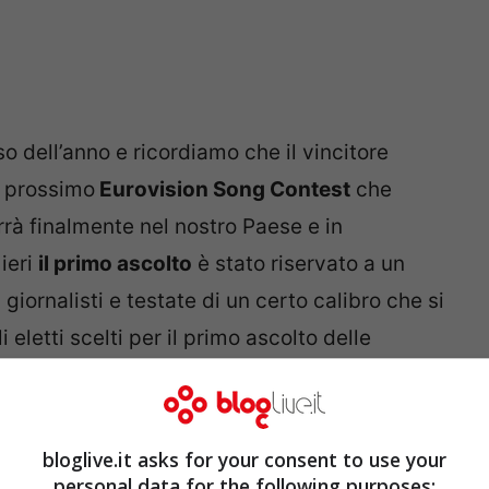
o dell’anno e ricordiamo che il vincitore
l prossimo
Eurovision Song Contest
che
rrà finalmente nel nostro Paese e in
 ieri
il primo ascolto
è stato riservato a un
 giornalisti e testate di un certo calibro che si
li eletti scelti per il primo ascolto delle
e va da 1 a 10 per ogni brano. Molti i giudizi
vi, scopriamo quali hanno sorpreso il
bloglive.it asks for your consent to use your
personal data for the following purposes: