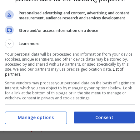
bene per Elisa, malissimo
Personalised advertising and content, advertising and content
measurement, audience research and services development
Store and/or access information on a device
Learn more
 de
@AnaMenaMusic
alcanza el #50
Your personal data will be processed and information from your device
(cookies, unique identifiers, and other device data) may be stored by,
os 106K streams. Además es #41 en
accessed by and shared with 319 partners, or used specifically by this
site. We and our partners may use precise geolocation data.
List of
 Amazon Music España. El top 50 es
partners.
Some vendors may process your personal data on the basis of legitimate
a canción estar en la playlist del
interest, which you can object to by managing your options below. Look
for a link at the bottom of this page or in the site menu to manage or
withdraw consent in privacy and cookie settings.
rtante
pic.twitter.com/3hhl2aFcuF
Manage options
Consent
ro)
January 6, 2022