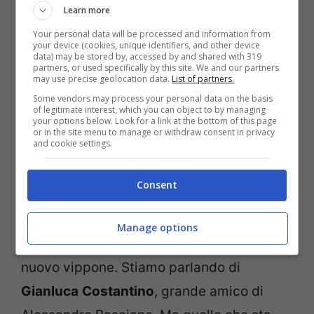
Learn more
Your personal data will be processed and information from
your device (cookies, unique identifiers, and other device
data) may be stored by, accessed by and shared with 319
partners, or used specifically by this site. We and our partners
may use precise geolocation data.
List of partners.
Some vendors may process your personal data on the basis
of legitimate interest, which you can object to by managing
your options below. Look for a link at the bottom of this page
or in the site menu to manage or withdraw consent in privacy
and cookie settings.
Consent
Inizialmente era stata
Deianira
Marzano
,
tramite le sue storie Instagram, ad
Manage options
annunciare in via ‘ufficiale’ l’ingresso di un
nuovo vippone. Stiamo parlando di
Gianluca
Costantino
, grande amico di