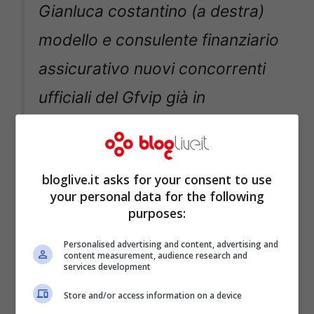
Gianluca costantino (a destra)
modello e consulente finanziario
assicurativo nuovi concorrenti
ufficiali del Gfvip già in
quarantena da venerdì
pic.twitter.com/9S0ocPAzs6
bloglive.it asks for your consent to use
your personal data for the following
— 🌙💙🧸 (@alzastovolume)
purposes:
January 23, 2022
Personalised advertising and content, advertising and
content measurement, audience research and
services development
Store and/or access information on a device