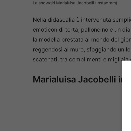
La showgirl Marialuisa Jacobelli (Instagram)
Nella didascalia è intervenuta sempl
emoticon di torta, palloncino e un d
la modella prestata al mondo del gior
reggendosi al muro, sfoggiando un lo
scatenati, tra complimenti e migliaia 
Marialuisa Jacobelli in 