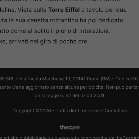
delina. Vista sulla
Torre
Eiffel
e tavolo per due
uta la sua cenetta romantica ha poi dedicato
atto come al solito il pieno di interazioni.
ke, arrivati nel giro di poche ore.
 365 SRL - Via Nicola Marchese 10, 00141 Roma (RM) - Codice Fisc
 quanto viene aggiornato senza alcuna periodicità. Non può perta
della legge n. 62 del 07.03.2001
Copyright ©2026 - Tutti i diritti riservati -
Contattaci
e attività pubblicitarie su questo sito sono gestite da theCoreA