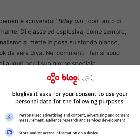
icemente scrivendo: “
Bday girl
“, con tanto di
iamante. Di classe ed esplosiva, come sempre,
nalismo si mette in posa su sfondo bianco,
ok da vera diva. Nei commenti i fan si sono
di auguri per il suo giorno speciale.
bianco: “Un incanto”
bloglive.it asks for your consent to use your
personal data for the following purposes:
Personalised advertising and content, advertising and content
measurement, audience research and services development
Store and/or access information on a device