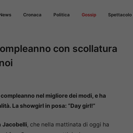
News
Cronaca
Politica
Gossip
Spettacolo
 compleanno con scollatura
 noi
l compleanno nel migliore dei modi, e ha
lità. La showgirl in posa: “Day girl!”
a
Jacobelli
, che nella mattinata di oggi ha