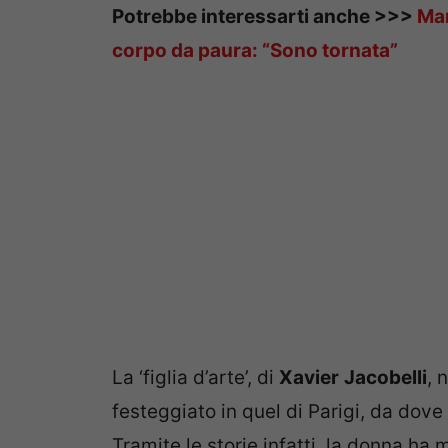
Potrebbe interessarti anche >>>
Mar
corpo da paura: “Sono tornata”
La ‘figlia d’arte’, di
Xavier
Jacobelli
, 
festeggiato in quel di Parigi, da dove 
Tramite le storie infatti, la donna ha