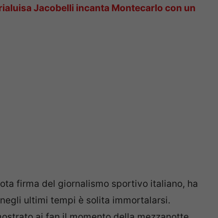
ialuisa Jacobelli incanta Montecarlo con un
nota firma del giornalismo sportivo italiano, ha
negli ultimi tempi è solita immortalarsi.
 mostrato ai fan il momento della mezzanotte,