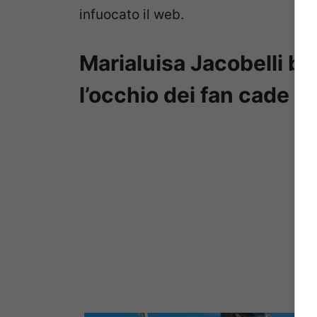
infuocato il web.
Marialuisa Jacobelli ba
l’occhio dei fan cade lì