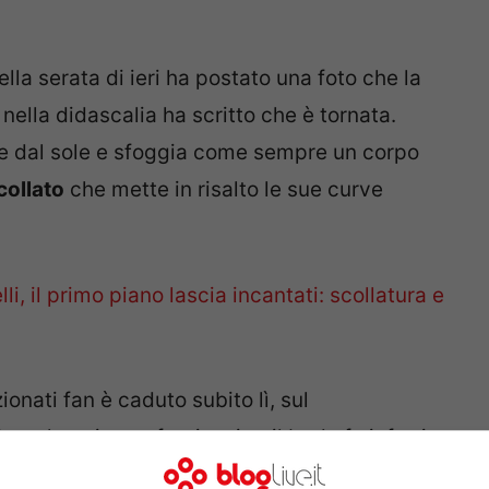
la serata di ieri ha postato una foto che la
 nella didascalia ha scritto che è tornata.
re dal sole e sfoggia come sempre un corpo
collato
che mette in risalto le sue curve
li, il primo piano lascia incantati: scollatura e
ionati fan è caduto subito lì, sul
a che stia per fuoriuscire, il body fa infatti
e ammaliante che mai
Marialuisa Jacobelli
ha