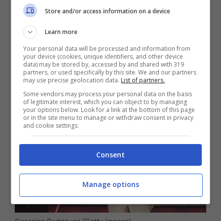
Store and/or access information on a device
Georgina Rodriguez
. La compagna del
calciatore Cristiano Ronaldo ha incantato
Learn more
tutti in un abito super sexy.
Your personal data will be processed and information from
your device (cookies, unique identifiers, and other device
data) may be stored by, accessed by and shared with 319
partners, or used specifically by this site. We and our partners
may use precise geolocation data.
List of partners.
Some vendors may process your personal data on the basis
of legitimate interest, which you can object to by managing
your options below. Look for a link at the bottom of this page
or in the site menu to manage or withdraw consent in privacy
and cookie settings.
Consent
Manage options