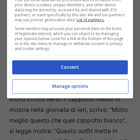
your device (cookies, unique identifiers, and other device
data) may be stored by, accessed by and shared with 319
partners, or used specifically by this site. We and our partners
may use precise geolocation data.
List of partners.
Some vendors may process your personal data on the basis
of legitimate interest, which you can object to by managing
your options below. Look for a link at the bottom of this page
Post Instagram (Screenshot)
or in the site menu to manage or withdraw consent in privacy
and cookie settings.
E nei commenti è già battaglia. Si, perché i
fan si stanno divertendo a fare la classifica
Consent
degli outfit con la quale la showgirl si è
Manage options
recata in
Francia
. Un utente in particolare,
molto critico verso il cappotto messo in
mostra nella giornata di ieri, scrive: “Molto
meglio questo che quel cappotto bianco”,
si legge inoltre: “Questo outfit mette in