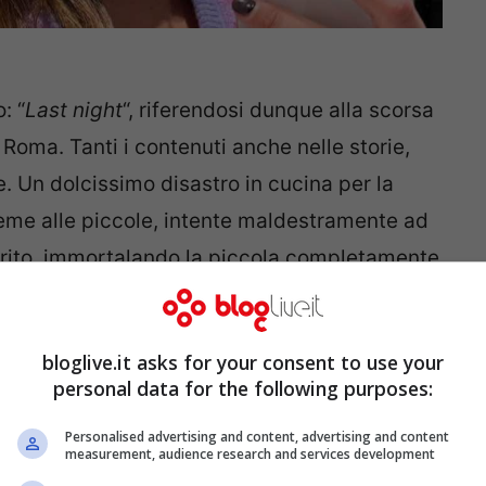
: “
Last night
“, riferendosi dunque alla scorsa
 Roma. Tanti i contenuti anche nelle storie,
e. Un dolcissimo disastro in cucina per la
ieme alle piccole, intente maldestramente ad
arito, immortalando la piccola completamente
to a te, Ale Matri!”.
aldive alla neve
bloglive.it asks for your consent to use your
personal data for the following purposes:
Personalised advertising and content, advertising and content
measurement, audience research and services development