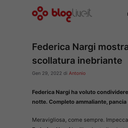
Vai
al
contenuto
Federica Nargi mostra 
scollatura inebriante
Gen 29, 2022
di
Antonio
Federica Nargi ha voluto condividere c
notte. Completo ammaliante, pancia d
Meravigliosa, come sempre. Impeccabi