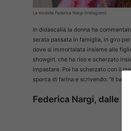
La modella Federica Nargi (Instagram)
In didascalia la donna ha commentato
serata passata in famiglia, in giro per
dove si immortalata insieme alle figli
showgirl, che ha riso e scherzato ins
impastare. Poi ha scherzato con il m
sporca di farina e scrivendo: “Il bagnet
Federica Nargi, dalle M