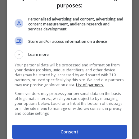
purposes:
Personalised advertising and content, advertising and
content measurement, audience research and
services development
Store and/or access information on a device
Contro l’attacco di una parte del web nei
Learn more
confronti della satira di
Zalone
sul palco
Your personal data will be processed and information from
your device (cookies, unique identifiers, and other device
dell’Ariston arrivano subito i rinforzi, con
data) may be stored by, accessed by and shared with 319
partners, or used specifically by this site. We and our partners
tanto di spunta blu su
twitter
. “Il
may use precise geolocation data.
List of partners.
Some vendors may process your personal data on the basis
messaggio di Zalone è chiaro, l’intelligenza
of legitimate interest, which you can object to by managing
your options below. Look for a link at the bottom of this page
di far riflettere con il sorriso”, è questo uno
or in the site menu to manage or withdraw consent in privacy
and cookie settings.
dei primi tweet pubblicati a difesa del
comico pugliese.
Consent