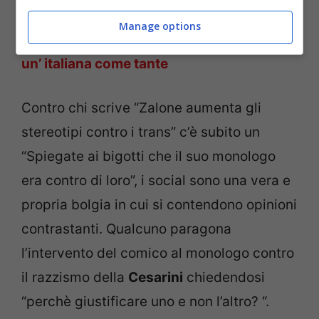
LEGGI ANCHE>>>
Sanremo 2022, Lorena
Manage options
Cesarini commuove l’ Ariston: “Non sono
un’ italiana come tante
Contro chi scrive “Zalone aumenta gli
stereotipi contro i trans” c’è subito un
“Spiegate ai bigotti che il suo monologo
era contro di loro”, i social sono una vera e
propria bolgia in cui si contendono opinioni
contrastanti. Qualcuno paragona
l’intervento del comico al monologo contro
il razzismo della
Cesarini
chiedendosi
“perchè giustificare uno e non l’altro? “.