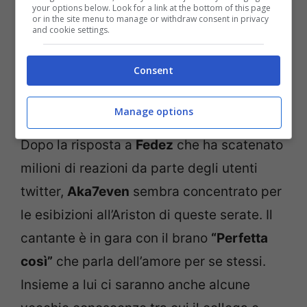
your options below. Look for a link at the bottom of this page
or in the site menu to manage or withdraw consent in privacy
and cookie settings.
Consent
Manage options
Dopo la risposta a
Fedez
che ha scatenato
milioni di reazioni da parte degli utenti
twitter,
Aka7even
sembra concentrato per
le esibizioni all’Ariston di queste serate. Il
cantante è in gara con il brano
“Perfetta
così”
che parla dell’amore per se stessi.
Insieme a lui ci saranno anche alcune