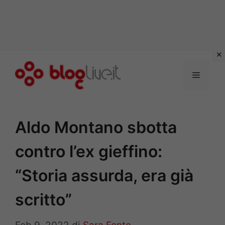
Vai
al
Menu
contenuto
Aldo Montano sbotta
contro l’ex gieffino:
“Storia assurda, era già
scritto”