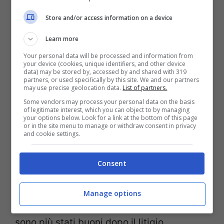
Store and/or access information on a device
Learn more
Your personal data will be processed and information from
your device (cookies, unique identifiers, and other device
data) may be stored by, accessed by and shared with 319
partners, or used specifically by this site. We and our partners
may use precise geolocation data.
List of partners.
Some vendors may process your personal data on the basis
of legitimate interest, which you can object to by managing
your options below. Look for a link at the bottom of this page
or in the site menu to manage or withdraw consent in privacy
and cookie settings.
Consent
L’ex gieffino Aldo Montano (Screenshot video Instagram)
Manage options
I rapporti tra
Aldo Montano e Alex Belli
non
sono più stati buoni dopo il litigio