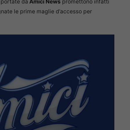
iportate da
Amici News
promettono infatti
egnate le prime maglie d’accesso per