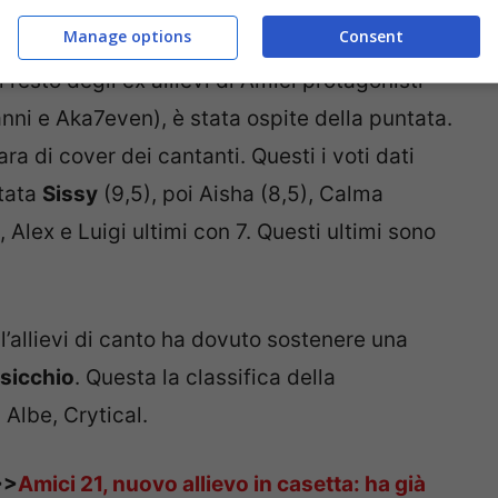
Manage options
Consent
 resto degli ex allievi di Amici protagonisti
ni e Aka7even), è stata ospite della puntata.
ra di cover dei cantanti. Questi i voti dati
stata
Sissy
(9,5), poi Aisha (8,5), Calma
), Alex e Luigi ultimi con 7. Questi ultimi sono
ell’allievi di canto ha dovuto sostenere una
sicchio
. Questa la classifica della
 Albe, Crytical.
>>
Amici 21, nuovo allievo in casetta: ha già