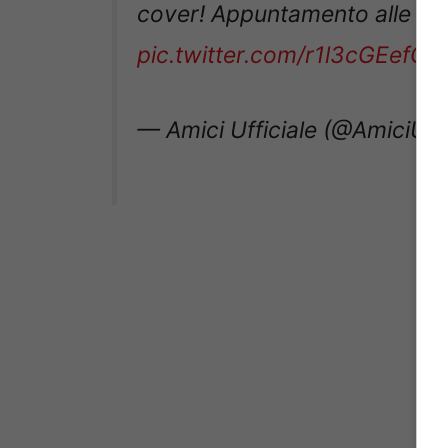
cover! Appuntamento alle 14
pic.twitter.com/r1l3cGEefC
— Amici Ufficiale (@AmiciUffi