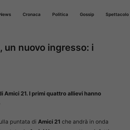
News
Cronaca
Politica
Gossip
Spettacolo
, un nuovo ingresso: i
di Amici 21. I primi quattro allievi hanno
e
ulla puntata di
Amici 21
che andrà in onda