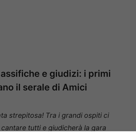
ssifiche e giudizi: i primi
ano il serale di Amici
 strepitosa! Tra i grandi ospiti ci
antare tutti e giudicherà la gara