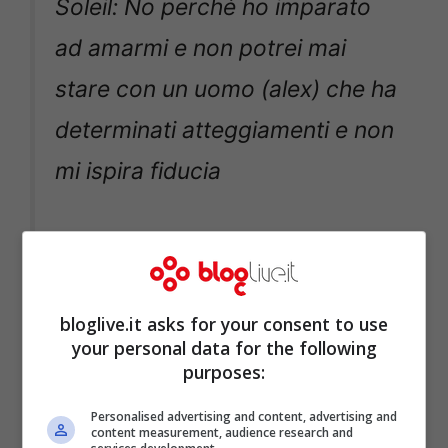
Soleil: No perché ho imparato
ad amarmi e non potrei mai
stare con un uomo (alex) che ha
determinati atteggiamenti e non
mi ispira fiducia
👏👏🔥🔥🔥
#gfvip
#solearmy
pic.twitter.com/ygOcS4Xqw4
bloglive.it asks for your consent to use
your personal data for the following
purposes:
Personalised advertising and content, advertising and
content measurement, audience research and