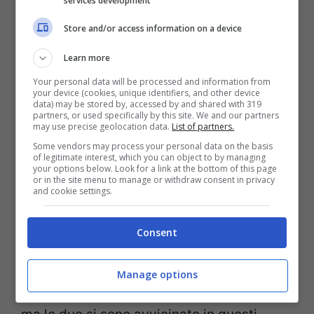
services development
Store and/or access information on a device
Learn more
Your personal data will be processed and information from
your device (cookies, unique identifiers, and other device
data) may be stored by, accessed by and shared with 319
partners, or used specifically by this site. We and our partners
— CIAUUU (@Soleilcentrica)
may use precise geolocation data.
List of partners.
Some vendors may process your personal data on the basis
February 13, 2022
of legitimate interest, which you can object to by managing
your options below. Look for a link at the bottom of this page
or in the site menu to manage or withdraw consent in privacy
and cookie settings.
Sembrano aver messo da parte l’ascia di
Consent
guerra. Due personalità complicate come
quella di
Soleil
e
Nathaly
sono andate in
Manage options
disaccordo nei primi giorni di convivenza,