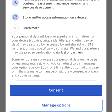
content measurement, audience research and
services development
Store and/or access information on a device
Learn more
Your personal data will be processed and information from
your device (cookies, unique identifiers, and other device
data) may be stored by, accessed by and shared with 319
partners, or used specifically by this site. We and our partners
may use precise geolocation data.
List of partners.
Some vendors may process your personal data on the basis
of legitimate interest, which you can object to by managing
your options below. Look for a link at the bottom of this page
Questa non è certo la prima volta
or in the site menu to manage or withdraw consent in privacy
and cookie settings.
che
Laura Chiatti
lascia i suoi tantissimi
follower senza parole con la sua incredibile
Consent
bellezza e la sua assurda sensualità. In
qualunque modo decide di mostrarsi e con
Manage options