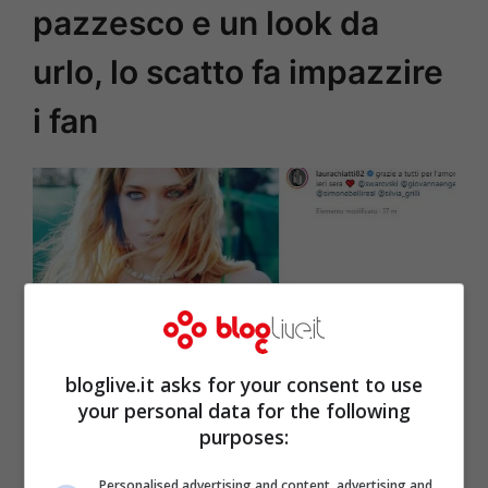
pazzesco e un look da
urlo, lo scatto fa impazzire
i fan
bloglive.it asks for your consent to use
your personal data for the following
purposes:
L’attrice Laura Chiatti (Screenshot da Instagram)
Personalised advertising and content, advertising and