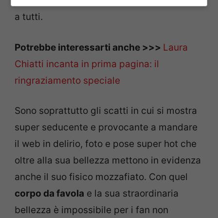
ogni look fa girare continuamente la testa
a tutti.
Potrebbe interessarti anche >>>
Laura
Chiatti incanta in prima pagina: il
ringraziamento speciale
Sono soprattutto gli scatti in cui si mostra
super seducente e provocante a mandare
il web in delirio, foto e pose super hot che
oltre alla sua bellezza mettono in evidenza
anche il suo fisico mozzafiato. Con quel
corpo da favola
e la sua straordinaria
bellezza è impossibile per i fan non