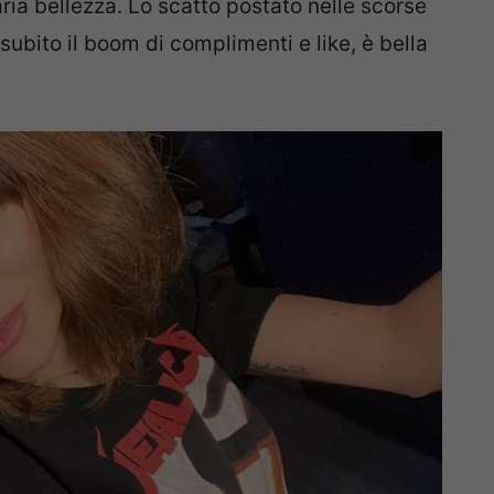
aria bellezza. Lo scatto postato nelle scorse
 subito il boom di complimenti e like, è bella