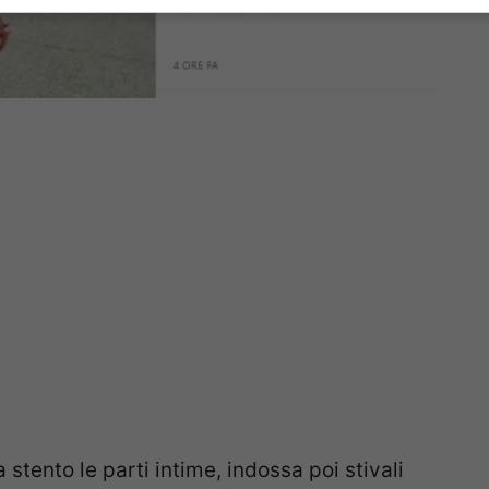
a stento le parti intime, indossa poi stivali