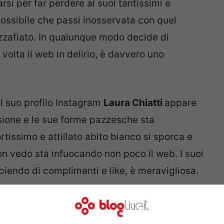
rsi per far perdere ai suoi tantissimi e
mpossibile che passi inosservata con quel
zzafiato. In qualunque modo decide di
volta il web in delirio, è davvero uno
l suo profilo Instagram
Laura Chiatti
appare
sione e le sue forme pazzesche sta
rtissimo e attillato abito bianco si sporca e
non vedo sta infuocando non poco il web. I suoi
piendo di complimenti e like, è meravigliosa.
tissimo abito attillato