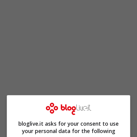
Il primo commento di Chris
Rock durante il suo show:
bloglive.it asks for your consent to use
“Fan**lo Will Smith”
your personal data for the following