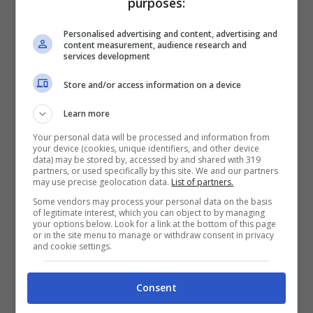
purposes:
Personalised advertising and content, advertising and
content measurement, audience research and
services development
Store and/or access information on a device
Learn more
Your personal data will be processed and information from
your device (cookies, unique identifiers, and other device
data) may be stored by, accessed by and shared with 319
partners, or used specifically by this site. We and our partners
may use precise geolocation data.
List of partners.
Chris Rock (foto Instagram)
Some vendors may process your personal data on the basis
of legitimate interest, which you can object to by managing
your options below. Look for a link at the bottom of this page
Se
Will Smith, con un pubblico mea culpa,
or in the site menu to manage or withdraw consent in privacy
and cookie settings.
ha sfruttato i social
per pubblicare il suo
messaggio di scuse ufficiali, anche a
Chris
Consent
Rock
in primis, l’altro invece non si era