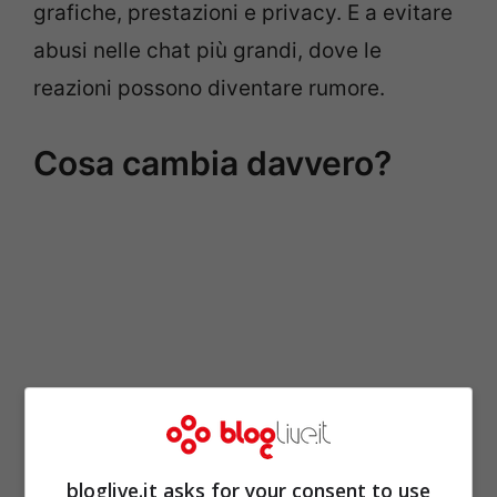
grafiche, prestazioni e privacy. E a evitare
abusi nelle chat più grandi, dove le
reazioni possono diventare rumore.
Cosa cambia davvero?
bloglive.it asks for your consent to use