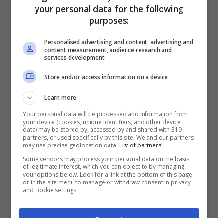
your personal data for the following
Cosa cambia davvero? Meno tap, più
purposes:
espressività. Oggi per “dire” una cosa e
Personalised advertising and content, advertising and
“colorarla” devi reagire e poi inviare uno
content measurement, audience research and
services development
sticker. Domani potresti farlo in un unico
gesto. Su smartphone, ogni passaggio
Store and/or access information on a device
risparmiato vale. Soprattutto quando si
Learn more
chatta in movimento, in treno, con una
Your personal data will be processed and information from
your device (cookies, unique identifiers, and other device
mano sola.
data) may be stored by, accessed by and shared with 319
partners, or used specifically by this site. We and our partners
may use precise geolocation data.
List of partners.
Esempi concreti
Some vendors may process your personal data on the basis
of legitimate interest, which you can object to by managing
your options below. Look for a link at the bottom of this page
or in the site menu to manage or withdraw consent in privacy
Esempi concreti. Il capo scrive: “Riunione
and cookie settings.
spostata alle 17”. Reagisci con la faccina