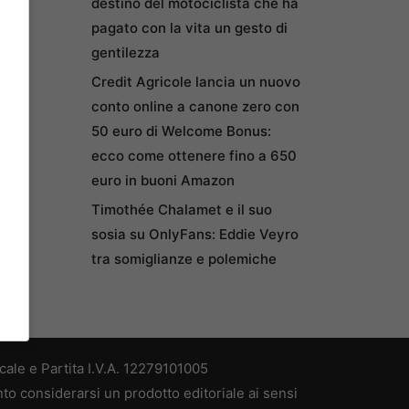
destino del motociclista che ha
pagato con la vita un gesto di
gentilezza
Credit Agricole lancia un nuovo
conto online a canone zero con
50 euro di Welcome Bonus:
ecco come ottenere fino a 650
euro in buoni Amazon
Timothée Chalamet e il suo
sosia su OnlyFans: Eddie Veyro
tra somiglianze e polemiche
ale e Partita I.V.A. 12279101005
nto considerarsi un prodotto editoriale ai sensi