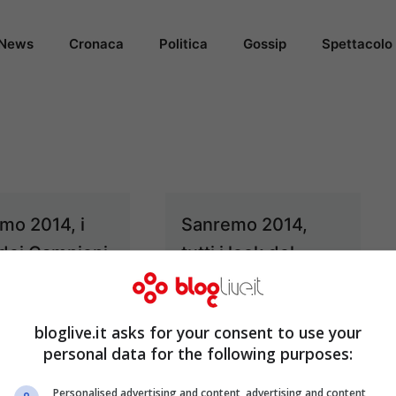
News
Cronaca
Politica
Gossip
Spettacolo
mo 2014, i
Sanremo 2014,
 dei Campioni
tutti i look del
a nella prima
Festival
ta
Feb 19, 2014
bloglive.it asks for your consent to use your
Feb 19, 2014
personal data for the following purposes:
Personalised advertising and content, advertising and content