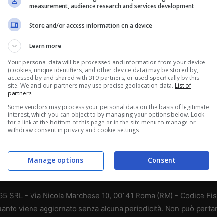
measurement, audience research and services development
Store and/or access information on a device
Learn more
Your personal data will be processed and information from your device
(cookies, unique identifiers, and other device data) may be stored by,
accessed by and shared with 319 partners, or used specifically by this
site. We and our partners may use precise geolocation data.
List of
partners.
Some vendors may process your personal data on the basis of legitimate
interest, which you can object to by managing your options below. Look
for a link at the bottom of this page or in the site menu to manage or
withdraw consent in privacy and cookie settings.
Manage options
Consent
 365 SRL - Via Nicola Marchese 10, 00141 Roma (RM) - Codice Fisc
 quanto viene aggiornato senza alcuna periodicità. Non può perta