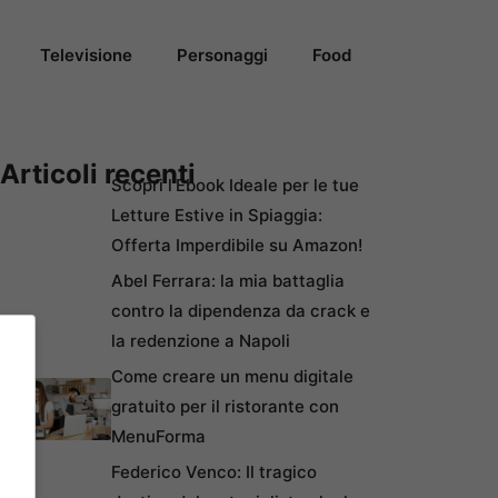
Televisione
Personaggi
Food
Articoli recenti
Scopri l’Ebook Ideale per le tue
Letture Estive in Spiaggia:
Offerta Imperdibile su Amazon!
Abel Ferrara: la mia battaglia
contro la dipendenza da crack e
la redenzione a Napoli
Come creare un menu digitale
gratuito per il ristorante con
MenuForma
Federico Venco: Il tragico