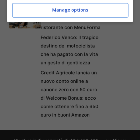
redenzione a Napoli
Manage options
Come creare un menu
digitale gratuito per il
ristorante con MenuForma
Federico Venco: Il tragico
destino del motociclista
che ha pagato con la vita
un gesto di gentilezza
Credit Agricole lancia un
nuovo conto online a
canone zero con 50 euro
di Welcome Bonus: ecco
come ottenere fino a 650
euro in buoni Amazon