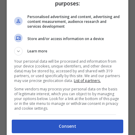
purposes:
Personalised advertising and content, advertising and
content measurement, audience research and
services development
Articoli recenti
Eleonora Daniele e il
Store and/or access information on a device
Miracolo della Maternità:
la Figlia che Salva e il
Learn more
Ruolo di Padre Pio nella
Your personal data will be processed and information from
your device (cookies, unique identifiers, and other device
loro Vita
data) may be stored by, accessed by and shared with 319
partners, or used specifically by this site. We and our partners
Scopri l’Ebook Ideale per
may use precise geolocation data.
List of partners.
le tue Letture Estive in
Some vendors may process your personal data on the basis
Spiaggia: Offerta
of legitimate interest, which you can object to by managing
your options below. Look for a link at the bottom of this page
Imperdibile su Amazon!
or in the site menu to manage or withdraw consent in privacy
and cookie settings.
Abel Ferrara: la mia
battaglia contro la
Consent
dipendenza da crack e la