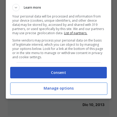
Learn more
Dic 19, 2013
Your personal data will be processed and information from
your device (cookies, unique identifiers, and other device
data) may be stored by, accessed by and shared with 319
partners, or used specifically by this site. We and our partners
may use precise geolocation data.
List of partners.
Moggi, sconto sulla pena: ma gli
Some vendors may process your personal data on the basis
of legitimate interest, which you can object to by managing
avvocati non si arrendono
your options below. Look for a link at the bottom of this page
or in the site menu to manage or withdraw consent in privacy
Dic 17, 2013
and cookie settings.
Consent
Petkovic via dopo Natale, Yakin e
Manage options
Reja pronti a sostituirlo
Dic 10, 2013