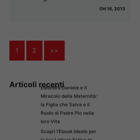
Ott 16, 2013
1
2
>>
Articoli recenti
Eleonora Daniele e il
Miracolo della Maternità:
la Figlia che Salva e il
Ruolo di Padre Pio nella
loro Vita
Scopri l’Ebook Ideale per
le tue Letture Estive in