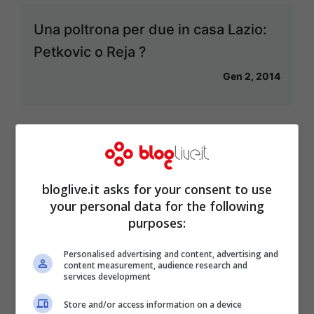
Una poltrona per due in casa Lazio:
Petkovic o Reja ?
Gen 2, 2014
Lotito-Petkovic: è battaglia
sull’esonero, intanto Reja è pronto
bloglive.it asks for your consent to use
your personal data for the following
Dic 26, 2013
purposes:
Personalised advertising and content, advertising and
content measurement, audience research and
services development
Ultras Lazio a Varsavia, in sei
Store and/or access information on a device
rimangono in carcere