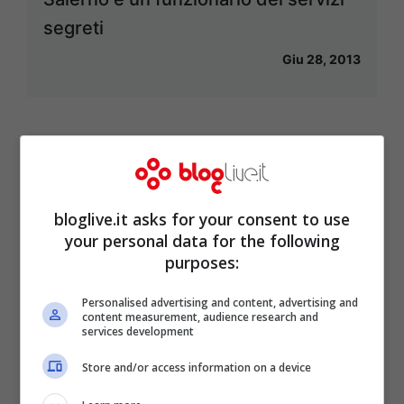
segreti
Giu 28, 2013
Ministro Bonino: “Quirico è vivo,
contatto brevissimo”
bloglive.it asks for your consent to use
Giu 6, 2013
your personal data for the following
purposes:
Personalised advertising and content, advertising and
content measurement, audience research and
Beppe Grillo ormai fuori controllo:
services development
nuove offese a tutti e battuta infelice
Store and/or access information on a device
sul Papa