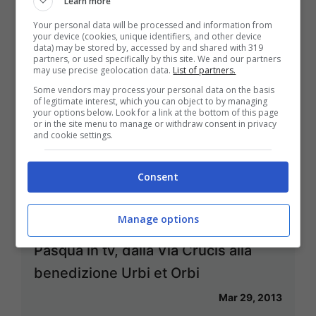
Learn more
Mag 19, 2013
Your personal data will be processed and information from
your device (cookies, unique identifiers, and other device
data) may be stored by, accessed by and shared with 319
partners, or used specifically by this site. We and our partners
may use precise geolocation data.
List of partners.
Some vendors may process your personal data on the basis
Papa Francesco come Marx 150 anni
of legitimate interest, which you can object to by managing
your options below. Look for a link at the bottom of this page
dopo: “No alla mercificazione del
or in the site menu to manage or withdraw consent in privacy
and cookie settings.
lavoro e dell’uomo”
Mag 16, 2013
Consent
Manage options
Pasqua in tv, dalla Via Crucis alla
benedizione Urbi et Orbi
Mar 29, 2013