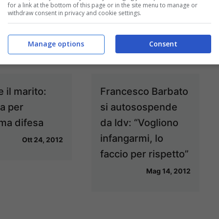
manette l’ideologo
for a link at the bottom of this page or in the site menu to manage or
withdraw consent in privacy and cookie settings.
di Stormfront
Nov 16, 2012
Manage options
Consent
 il marito:
Francesco Barbato
ta per
si autosospende
ima difesa
da Idv: “Vogliono
infangarmi, lo
Ott 24, 2012
faccio per rispetto”
Mag 14, 2012