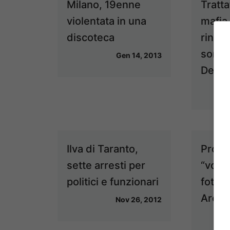
Milano, 19enne
Tratta
violentata in una
mafia,
discoteca
rinvii 
sono 
Gen 14, 2013
Dell’U
Ilva di Taranto,
Proce
sette arresti per
“voci 
politici e funzionari
foto d
Arcor
Nov 26, 2012