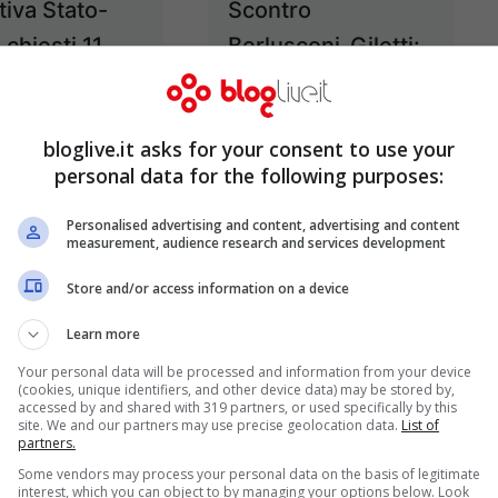
tiva Stato-
Scontro
 chiesti 11
Berlusconi-Giletti:
a giudizio: ci
“Se non mi lascia
anche
parlare me ne
bloglive.it asks for your consent to use your
tri e Mancino
vado”
personal data for the following purposes:
Gen 10, 2013
Dic 23, 2012
Personalised advertising and content, advertising and content
measurement, audience research and services development
Store and/or access information on a device
sso Ruby,
Razzismo e
Learn more
su video e
antisemitismo,
Your personal data will be processed and information from your device
(cookies, unique identifiers, and other device data) may be stored by,
elle feste di
arresti e
accessed by and shared with 319 partners, or used specifically by this
site. We and our partners may use precise geolocation data.
List of
e”
perquisizioni in
partners.
tutta Italia: in
Nov 23, 2012
Some vendors may process your personal data on the basis of legitimate
interest, which you can object to by managing your options below. Look