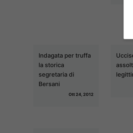
Indagata per truffa
Uccise
la storica
assol
segretaria di
legitt
Bersani
Ott 24, 2012