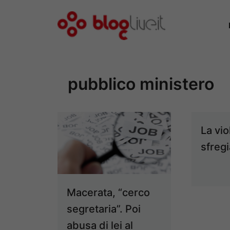
Vai
al
contenuto
pubblico ministero
La vio
sfreg
Macerata, “cerco
segretaria”. Poi
abusa di lei al