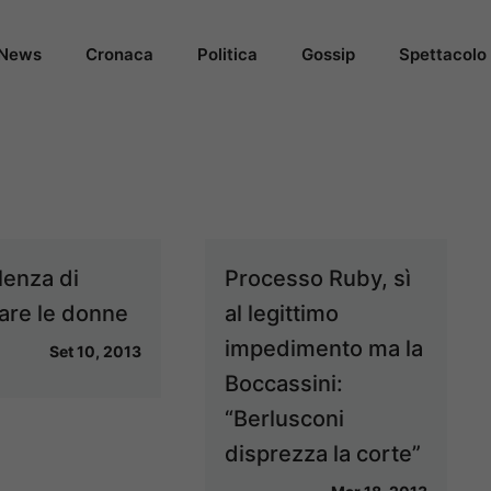
News
Cronaca
Politica
Gossip
Spettacolo
lenza di
Processo Ruby, sì
iare le donne
al legittimo
impedimento ma la
Set 10, 2013
Boccassini:
“Berlusconi
disprezza la corte”