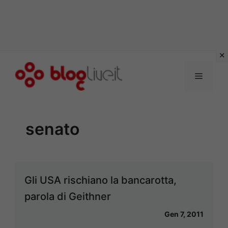
Vai
al
Menu
contenuto
senato
Gli USA rischiano la bancarotta,
parola di Geithner
Gen 7, 2011