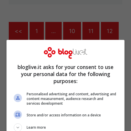
<<
1
…
10
11
12
Articoli recenti
Scopri l’Ebook Ideale per
bloglive.it asks for your consent to use
your personal data for the following
le tue Letture Estive in
purposes:
Spiaggia: Offerta
Imperdibile su Amazon!
Personalised advertising and content, advertising and
content measurement, audience research and
Abel Ferrara: la mia
services development
battaglia contro la
dipendenza da crack e la
Store and/or access information on a device
redenzione a Napoli
Learn more