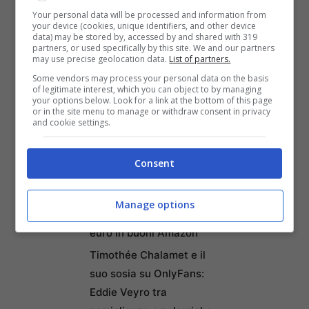
Come creare un menu
Your personal data will be processed and information from
digitale gratuito per il
your device (cookies, unique identifiers, and other device
data) may be stored by, accessed by and shared with 319
ristorante con MenuForma
partners, or used specifically by this site. We and our partners
may use precise geolocation data.
List of partners.
Federico Venco: Il tragico
Some vendors may process your personal data on the basis
destino del motociclista
of legitimate interest, which you can object to by managing
che ha pagato con la vita
your options below. Look for a link at the bottom of this page
or in the site menu to manage or withdraw consent in privacy
un gesto di gentilezza
and cookie settings.
Credit Agricole lancia un
nuovo conto online a
Consent
canone zero con 50 euro
di Welcome Bonus: ecco
Manage options
come ottenere fino a 650
euro in buoni Amazon
Timothée Chalamet e il
suo sosia su OnlyFans:
Eddie Veyro tra