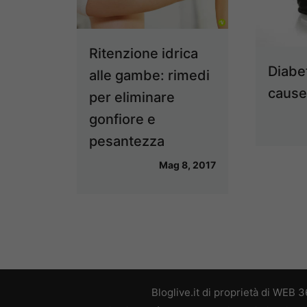
Ritenzione idrica
Diabe
alle gambe: rimedi
cause
per eliminare
gonfiore e
pesantezza
Mag 8, 2017
Bloglive.it di proprietà di WEB