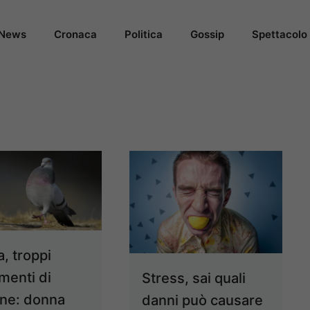
News
Cronaca
Politica
Gossip
Spettacolo
, troppi
menti di
Stress, sai quali
one: donna
danni può causare