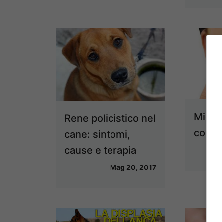
Micosi
Rene policistico nel
come 
cane: sintomi,
cause e terapia
Mag 20, 2017