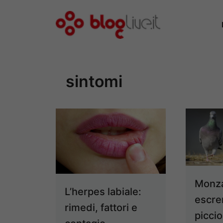
Vai
al
contenuto
sintomi
Monza
L’herpes labiale:
escre
rimedi, fattori e
picci