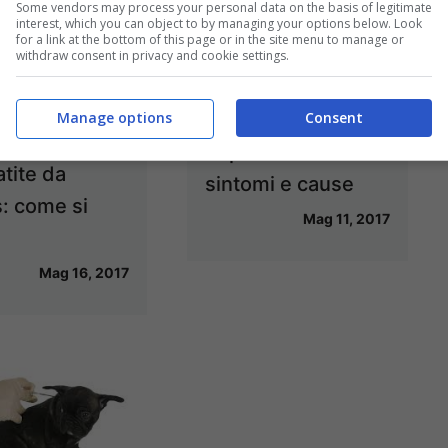
Some vendors may process your personal data on the basis of legitimate
interest, which you can object to by managing your options below. Look
for a link at the bottom of this page or in the site menu to manage or
withdraw consent in privacy and cookie settings.
Manage options
Consent
Papilloma virus:
tite da
sintomi e cause
s: come si
Mag 11, 2017
Mag 16, 2017