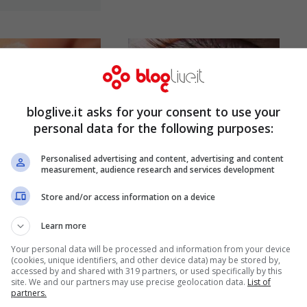
bloglive.it asks for your consent to use your
personal data for the following purposes:
Congiuntivite:
Personalised advertising and content, advertising and content
 della pelle:
sintomi, cause e
measurement, audience research and services development
riconoscerla
terapia
Store and/or access information on a device
Mag 20, 2017
Mag 17, 2017
Learn more
Your personal data will be processed and information from your device
(cookies, unique identifiers, and other device data) may be stored by,
accessed by and shared with 319 partners, or used specifically by this
site. We and our partners may use precise geolocation data.
List of
partners.