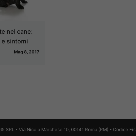
te nel cane:
 e sintomi
Mag 8, 2017
 365 SRL - Via Nicola Marchese 10, 00141 Roma (RM) - Codice Fisc