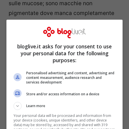
sulle mucose; sono macchie non
pigmentate dove manca completamente
colorazione dovuta al pigmento.
In effetti i melanociti, pur essendo vitali,
bloglive.it asks for your consent to use
non producono piu` melanina.
your personal data for the following
purposes:
Personalised advertising and content, advertising and
content measurement, audience research and
services development
Store and/or access information on a device
Learn more
Your personal data will be processed and information from
your device (cookies, unique identifiers, and other device
data) may be stored by, accessed by and shared with 319