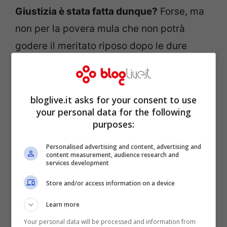
Giustizia è stata fatta dunque?
Forse, ma
non per la povera mula che non potrà
godere il meritato riposo dopo le dure
fatiche e i maltrattamenti subiti. L’animale
infatti non fu subito sequestrato della mula
e quando la Polizia Giudiziaria, su richiesta
bloglive.it asks for your consent to use
your personal data for the following
della Lav, andò dal proprietario per il
purposes:
sequestro, l’uomo
dichiarò di averla
Personalised advertising and content, advertising and
regalata, non si sa a chi.
Del povero
content measurement, audience research and
services development
animale si sono dunque perse le tracce,
potrebbe essere morta oppure in mani
Store and/or access information on a device
ancora peggiori.
Learn more
Your personal data will be processed and information from