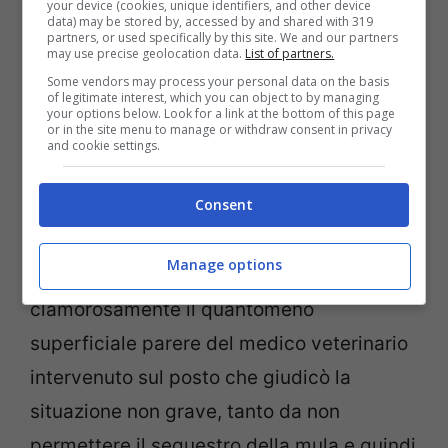
your device (cookies, unique identifiers, and other device
data) may be stored by, accessed by and shared with 319
partners, or used specifically by this site. We and our partners
may use precise geolocation data.
List of partners.
Some vendors may process your personal data on the basis
of legitimate interest, which you can object to by managing
your options below. Look for a link at the bottom of this page
or in the site menu to manage or withdraw consent in privacy
and cookie settings.
Consent
Manage options
“Questa sentenza smentisce
clamorosamente il quantomeno
superficiale parere del medico veterinario
intervenuto sul posto che giudicò la
situazione non grave, tanto da non
permettere il sequestro della mula e quindi