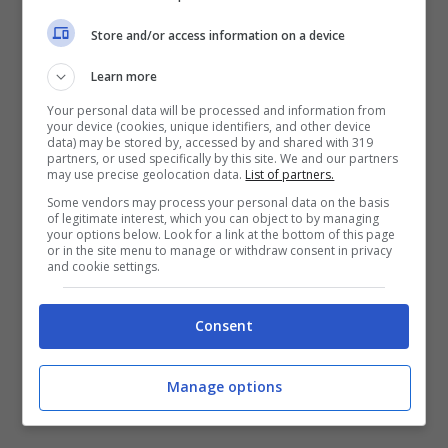
rispetto a tre mesi fa e questo mi fa un
Store and/or access information on a device
enorme piacere. Vedere Pato allenarsi e
Learn more
giocare è differente rispetto a qualche
Your personal data will be processed and information from
mese fa”. A quanto pare il giocatore ha
your device (cookies, unique identifiers, and other device
data) may be stored by, accessed by and shared with 319
capito quanto sia importante
partners, or used specifically by this site. We and our partners
may use precise geolocation data.
List of partners.
l’abnegazione negli allenamenti.
Some vendors may process your personal data on the basis
of legitimate interest, which you can object to by managing
your options below. Look for a link at the bottom of this page
or in the site menu to manage or withdraw consent in privacy
and cookie settings.
Consent
Manage options