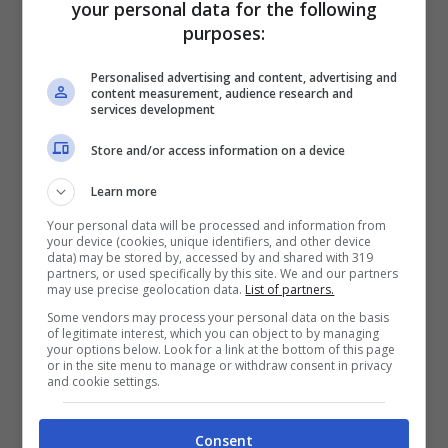
your personal data for the following
purposes:
Personalised advertising and content, advertising and
content measurement, audience research and
services development
Store and/or access information on a device
Learn more
Altre informazioni: implementato il modulo
Your personal data will be processed and information from
di connessione Bluetooth, il modulo di
your device (cookies, unique identifiers, and other device
data) may be stored by, accessed by and shared with 319
connessioni Wi-Fi, e non manca nemmeno
partners, or used specifically by this site. We and our partners
may use precise geolocation data.
List of partners.
il giroscopio: tutta questa dotazione fa di
Some vendors may process your personal data on the basis
of legitimate interest, which you can object to by managing
questa linea di tablet firmata Malata, un
your options below. Look for a link at the bottom of this page
or in the site menu to manage or withdraw consent in privacy
ottima alternativa ai più blasonati iPad e
and cookie settings.
Samsung Galaxy Tab.
Consent