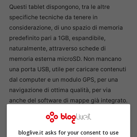
Questi tablet dispongono, tra le altre
specifiche tecniche da tenere in
considerazione, di uno spazio di memoria
predefinito pari a 1GB, espandibile,
naturalmente, attraverso schede di
memoria esterna microSD. Non mancano
una porta USB, utile per caricare contenuti
dal computer e un modulo GPS, per una
navigazione di ottima qualità, per via
anche del software di mappe già integrato.
bloglive.it asks for your consent to use