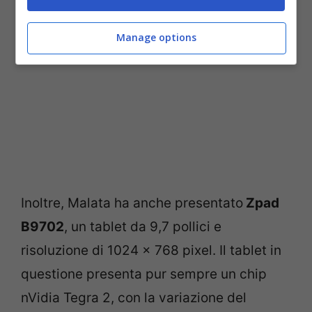
Manage options
Inoltre, Malata ha anche presentato
Zpad
B9702
, un tablet da 9,7 pollici e
risoluzione di 1024 x 768 pixel. Il tablet in
questione presenta pur sempre un chip
nVidia Tegra 2, con la variazione del