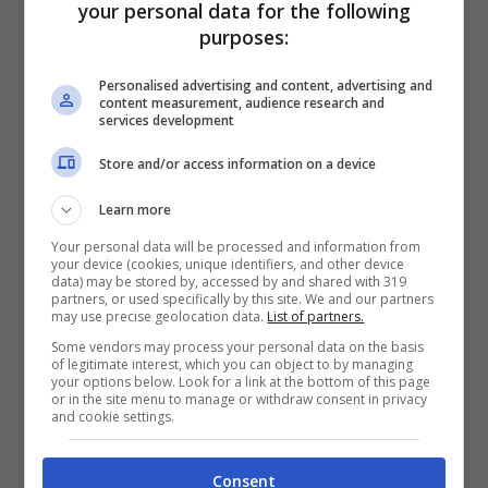
dell’Associazione nazionale partigiani
your personal data for the following
purposes:
italiani. La bandiera, che si trovava
nell’ufficio politico del Commissriato, è
Personalised advertising and content, advertising and
content measurement, audience research and
stata poi successivamente riposta –
services development
precisano dalla Questura – insieme a tutti
Store and/or access information on a device
gli altri reperti.
Learn more
Your personal data will be processed and information from
your device (cookies, unique identifiers, and other device
data) may be stored by, accessed by and shared with 319
partners, or used specifically by this site. We and our partners
may use precise geolocation data.
List of partners.
Some vendors may process your personal data on the basis
of legitimate interest, which you can object to by managing
your options below. Look for a link at the bottom of this page
or in the site menu to manage or withdraw consent in privacy
and cookie settings.
Consent