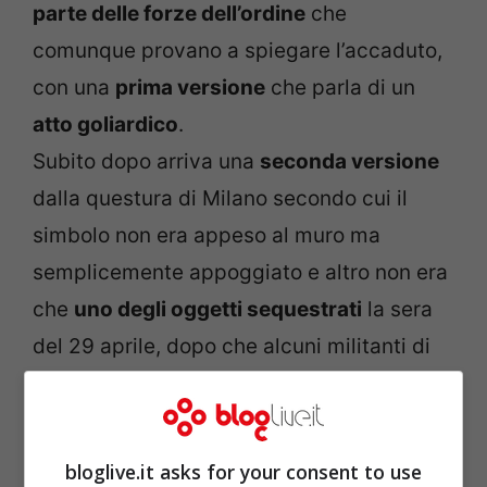
parte delle forze dell’ordine
che
comunque provano a spiegare l’accaduto,
con una
prima versione
che parla di un
atto goliardico
.
Subito dopo arriva una
seconda versione
dalla questura di Milano secondo cui il
simbolo non era appeso al muro ma
semplicemente appoggiato e altro non era
che
uno degli oggetti sequestrati
la sera
del 29 aprile, dopo che alcuni militanti di
Forza Nuova avevano tentato di introdursi
nello “Spazio Guicciardini”, dove era in
corso una commemorazione
bloglive.it asks for your consent to use