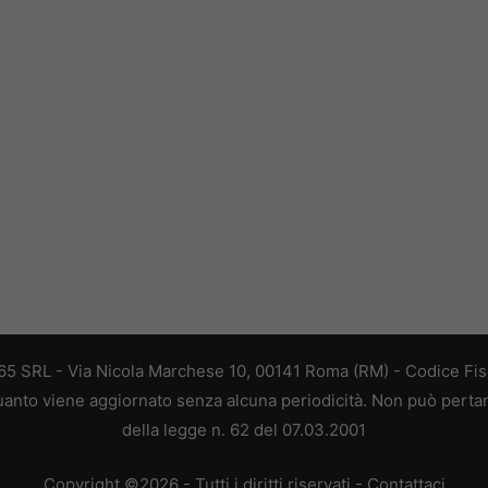
 365 SRL - Via Nicola Marchese 10, 00141 Roma (RM) - Codice Fisc
 quanto viene aggiornato senza alcuna periodicità. Non può perta
della legge n. 62 del 07.03.2001
Copyright ©2026 - Tutti i diritti riservati -
Contattaci