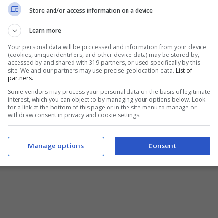
ione e prostituzione minorile.
Store and/or access information on a device
Learn more
Your personal data will be processed and information from your device
(cookies, unique identifiers, and other device data) may be stored by,
nicato, Bruti Liberati chiarisce anche la
accessed by and shared with 319 partners, or used specifically by this
site. We and our partners may use precise geolocation data.
List of
ato a Mora ma che in alcuni atti dei pm era
partners.
uale gli avvocati del direttore del Tg4
Some vendors may process your personal data on the basis of legitimate
interest, which you can object to by managing your options below. Look
so: “L’errata trascrizione dell’utenza
for a link at the bottom of this page or in the site menu to manage or
withdraw consent in privacy and cookie settings.
 era contenuta in un documento di lavoro
ero era esatto
ed è su questo che abbiamo
Manage options
Consent