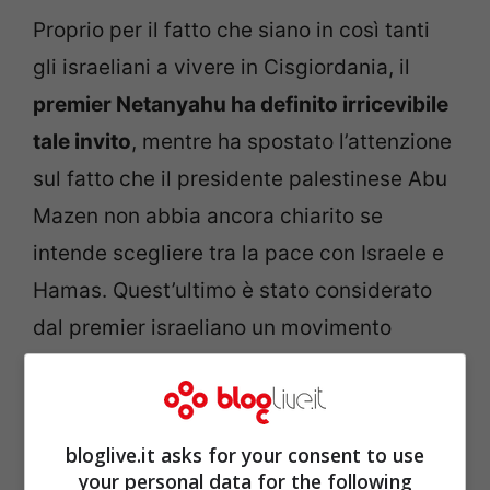
Proprio per il fatto che siano in così tanti
gli israeliani a vivere in Cisgiordania, il
premier Netanyahu ha definito irricevibile
tale invito
, mentre ha spostato l’attenzione
sul fatto che il presidente palestinese Abu
Mazen non abbia ancora chiarito se
intende scegliere tra la pace con Israele e
Hamas. Quest’ultimo è stato considerato
dal premier israeliano un movimento
terroristico al pari di Al Qaida.
Entrambi i leader, tuttavia, hanno
bloglive.it asks for your consent to use
confermato l’impegno comune nel
your personal data for the following