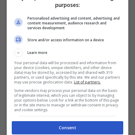
purposes:
raggiungere una pace stabile nella
regione
, ma il Presidente Obama non ha
Personalised advertising and content, advertising and
content measurement, audience research and
nascosto la sua irritazione per lo stallo
services development
della situazione, con una pace che sembra
Store and/or access information on a device
oggi molto lontana.
Learn more
Your personal data will be processed and information from
your device (cookies, unique identifiers, and other device
data) may be stored by, accessed by and shared with 319
partners, or used specifically by this site. We and our partners
may use precise geolocation data.
List of partners.
Some vendors may process your personal data on the basis
of legitimate interest, which you can object to by managing
your options below. Look for a link at the bottom of this page
or in the site menu to manage or withdraw consent in privacy
and cookie settings.
Consent