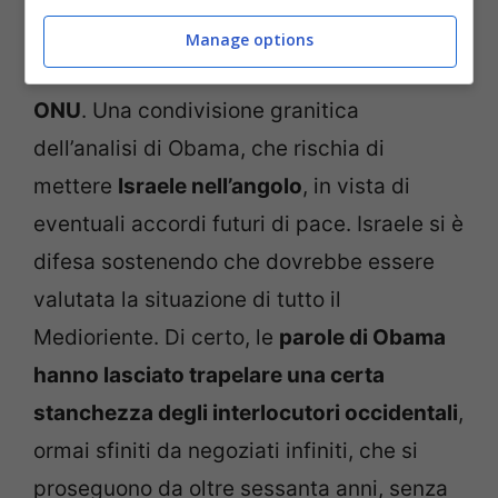
Ad Obama sono giunti gli
appoggi del
Manage options
cosiddetto “quartetto”: USA, UE, Russia,
ONU
. Una condivisione granitica
dell’analisi di Obama, che rischia di
mettere
Israele nell’angolo
, in vista di
eventuali accordi futuri di pace. Israele si è
difesa sostenendo che dovrebbe essere
valutata la situazione di tutto il
Medioriente. Di certo, le
parole di Obama
hanno lasciato trapelare una certa
stanchezza degli interlocutori occidentali
,
ormai sfiniti da negoziati infiniti, che si
proseguono da oltre sessanta anni, senza