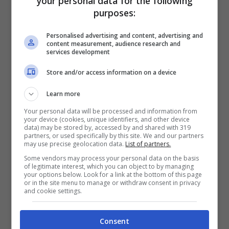
your personal data for the following
purposes:
programmatiche e valori condivisi”.
Personalised advertising and content, advertising and
content measurement, audience research and
services development
Store and/or access information on a device
Learn more
Your personal data will be processed and information from
your device (cookies, unique identifiers, and other device
data) may be stored by, accessed by and shared with 319
partners, or used specifically by this site. We and our partners
may use precise geolocation data.
List of partners.
Some vendors may process your personal data on the basis
of legitimate interest, which you can object to by managing
your options below. Look for a link at the bottom of this page
Chi si aspettava quindi un Pdl compatto
or in the site menu to manage or withdraw consent in privacy
and cookie settings.
sulla scia dell’indicazione di Berlusconi
sarà rimasto deluso nel constatare come i
Consent