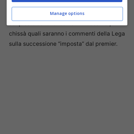
primi no ad Alfano siano arrivati proprio
dal partito dal Presidente del Consiglio. E
Manage options
se queste sono le reazioni in casa Pdl,
chissà quali saranno i commenti della Lega
sulla successione “imposta” dal premier.