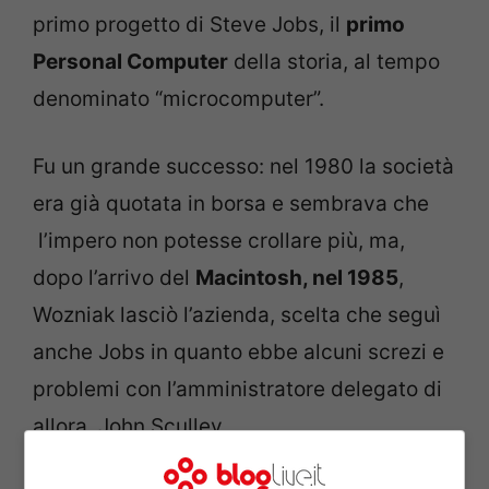
primo progetto di Steve Jobs, il
primo
Personal Computer
della storia, al tempo
denominato “microcomputer”.
Fu un grande successo: nel 1980 la società
era già quotata in borsa e sembrava che
l’impero non potesse crollare più, ma,
dopo l’arrivo del
Macintosh, nel 1985
,
Wozniak lasciò l’azienda, scelta che seguì
anche Jobs in quanto ebbe alcuni screzi e
problemi con l’amministratore delegato di
allora, John Sculley.