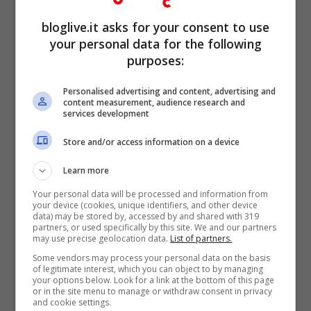
L’anno successivo acquista
Pixar
e inizia a
bloglive.it asks for your consent to use
lavorare ai lungometraggi animati al
your personal data for the following
Computer (del 1995 è il famoso film Toy
purposes:
Story)
Personalised advertising and content, advertising and
content measurement, audience research and
services development
Store and/or access information on a device
Learn more
Your personal data will be processed and information from
your device (cookies, unique identifiers, and other device
data) may be stored by, accessed by and shared with 319
partners, or used specifically by this site. We and our partners
may use precise geolocation data.
List of partners.
Some vendors may process your personal data on the basis
of legitimate interest, which you can object to by managing
your options below. Look for a link at the bottom of this page
or in the site menu to manage or withdraw consent in privacy
Il suo ritorno in Apple avviene nel 1996,
and cookie settings.