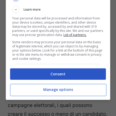
essere più il frutto di un calcolo politico
Learn more
che di un profilo realmente conservatore.
Your personal data will be processed and information from
your device (cookies, unique identifiers, and other device
data) may be stored by, accessed by and shared with 319
partners, or used specifically by this site. We and our partners
may use precise geolocation data.
List of partners.
Some vendors may process your personal data on the basis
of legitimate interest, which you can object to by managing
your options below. Look for a link at the bottom of this page
or in the site menu to manage or withdraw consent in privacy
and cookie settings.
Consent
Manage options
Lo sanno bene anche i finanziatori delle
campagne elettorali, i quali possono
creare il successo o meno di un candidato.