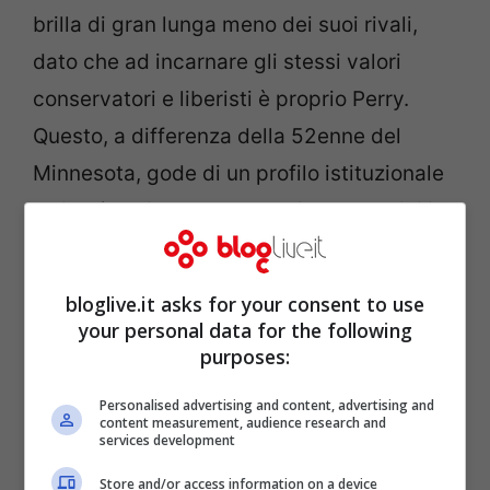
brilla di gran lunga meno dei suoi rivali,
dato che ad incarnare gli stessi valori
conservatori e liberisti è proprio Perry.
Questo, a differenza della 52enne del
Minnesota, gode di un profilo istituzionale
solido (ha vinto tre mandati consecutivi in
Texas), così come di
successi rilevanti in
economia e occupazione
, in particolare.
bloglive.it asks for your consent to use
your personal data for the following
Adesso anche
Romney è costretto a
purposes:
inseguire Perry su posizioni più di destra
,
Personalised advertising and content, advertising and
content measurement, audience research and
ma il suo approccio più duro contro
services development
l’aborto, l’omosessualità e le tasse sembra
Store and/or access information on a device