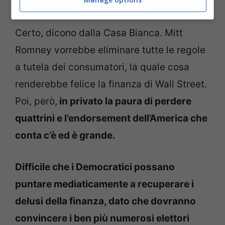
Certo, dicono dalla Casa Bianca. Mitt
Romney vorrebbe eliminare tutte le regole
a tutela dei consumatori, la quale cosa
renderebbe felice la finanza di Wall Street.
Poi, però,
in privato la paura di perdere
quattrini e l’endorsement dell’America che
conta c’è ed è grande.
Difficile che i Democratici possano
puntare mediaticamente a recuperare i
delusi della finanza, dato che dovranno
convincere i ben più numerosi elettori