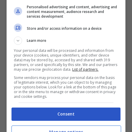
grandi manager della finanza
, a tredici
Personalised advertising and content, advertising and
content measurement, audience research and
mesi dalla prossima scadenza, i CEOs di
services development
Wall Street hanno staccato
assegni per
Store and/or access information on a device
appena 850 mila dollari in favore di
Learn more
Obama
, contro i 2,3 milioni già raccolti dal
Your personal data will be processed and information from
candidato Repubblicano Mitt Romney.
your device (cookies, unique identifiers, and other device
data) may be stored by, accessed by and shared with 319
partners, or used specifically by this site. We and our partners
may use precise geolocation data.
List of partners.
Some vendors may process your personal data on the basis
of legitimate interest, which you can object to by managing
your options below. Look for a link at the bottom of this page
or in the site menu to manage or withdraw consent in privacy
and cookie settings.
Consent
Manage options