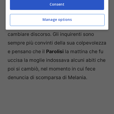
Consent
fatto a
Salvatore Parolisi
proprio sulla
scena del delitto, dove l’uomo si mostra
Manage options
distaccato, mente su alcuni punti e tende a
cambiare discorso. Gli inquirenti sono
sempre più convinti della sua colpevolezza
e pensano che il
Parolisi
la mattina che fu
uccisa la moglie indossava alcuni abiti che
poi si cambiò, nel momento in cui fece
denuncia di scomparsa di Melania.