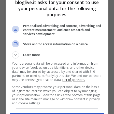
bloglive.it asks for your consent to use
your personal data for the following
purposes:
Personalised advertising and content, advertising and
Suscita ancora più curiosità, l’ultima
content measurement, audience research and
services development
sorprendente rivelazione, a cui è giunta
Store and/or access information on a device
l’anatomopatologa forense
Cristina
Cattaneo
che si è occupata dell’autopsia
Learn more
del cadavere della piccola
Yara
Your personal data will be processed and information from
your device (cookies, unique identifiers, and other device
Gambirasio
. L’assassino ha colpito con la
data) may be stored by, accessed by and shared with 319
partners, or used specifically by this site. We and our partners
mano sinistra e quindi forse è
may use precise geolocation data.
List of partners.
Some vendors may process your personal data on the basis
mancino.Altro caso ancora aperto quello
of legitimate interest, which you can object to by managing
your options below. Look for a link at the bottom of this page
dell’omicidio
Melania Rea
.
or in the site menu to manage or withdraw consent in privacy
and cookie settings.
Salvo Sottile
manda in onda l’interrogatorio