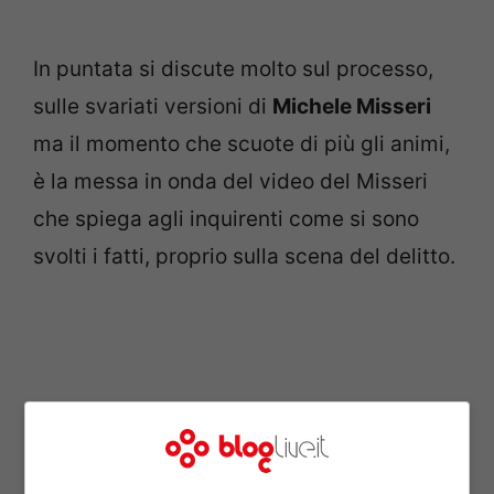
In puntata si discute molto sul processo,
sulle svariati versioni di
Michele Misseri
ma il momento che scuote di più gli animi,
è la messa in onda del video del Misseri
che spiega agli inquirenti come si sono
svolti i fatti, proprio sulla scena del delitto.