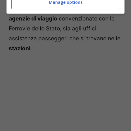
Manage options
nel caso è possibile rivolgersi sia alle
agenzie di viaggio
convenzionate con le
Ferrovie dello Stato, sia agli uffici
assistenza passeggeri che si trovano nelle
stazioni
.