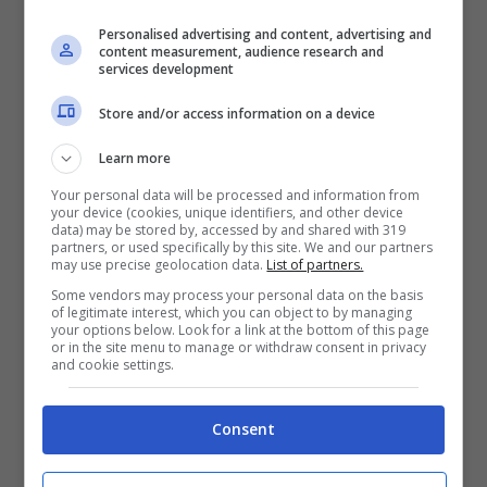
pullman sostitutivi
.
Personalised advertising and content, advertising and
content measurement, audience research and
services development
Store and/or access information on a device
Learn more
Your personal data will be processed and information from
your device (cookies, unique identifiers, and other device
data) may be stored by, accessed by and shared with 319
partners, or used specifically by this site. We and our partners
may use precise geolocation data.
List of partners.
Some vendors may process your personal data on the basis
of legitimate interest, which you can object to by managing
your options below. Look for a link at the bottom of this page
or in the site menu to manage or withdraw consent in privacy
and cookie settings.
Per non lasciare niente al caso, i
passeggeri
nella giornata di domani sono
Consent
invitati prima di recarsi al binario a
consultare gli orari ed eventuali variazioni;