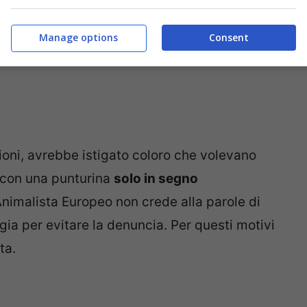
Manage options
Consent
oni, avrebbe istigato coloro che volevano
 con una punturina
solo in segno
Animalista Europeo non crede alla parole di
gia per evitare la denuncia. Per questi motivi
ta.