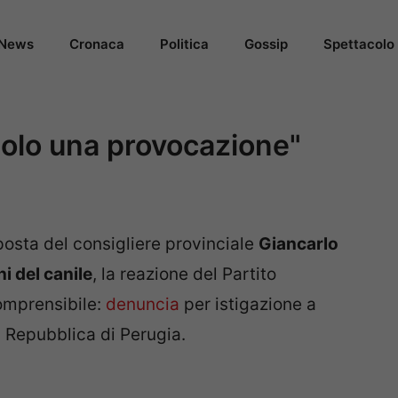
News
Cronaca
Politica
Gossip
Spettacolo
 solo una provocazione"
posta del consigliere provinciale
Giancarlo
i del canile
, la reazione del Partito
omprensibile:
denuncia
per istigazione a
a Repubblica di Perugia.