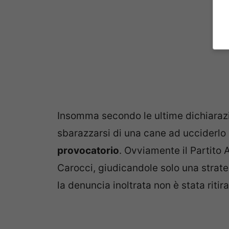
Insomma secondo le ultime dichiarazi
sbarazzarsi di una cane ad ucciderlo
provocatorio
. Ovviamente il Partito 
Carocci, giudicandole solo una strate
la denuncia inoltrata non è stata ritira