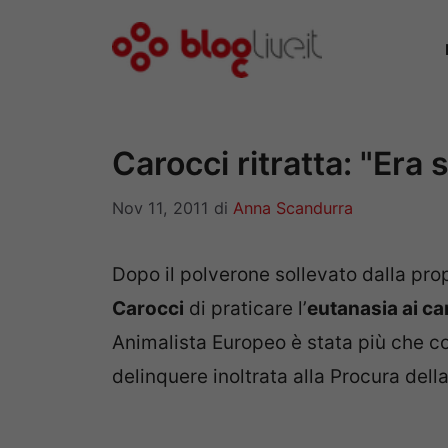
Vai
al
contenuto
Carocci ritratta: "Era
Nov 11, 2011
di
Anna Scandurra
Dopo il polverone sollevato dalla pro
Carocci
di praticare l’
eutanasia ai can
Animalista Europeo è stata più che c
delinquere inoltrata alla Procura dell