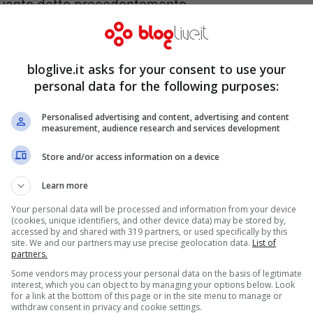
 quanto detto precedentemente.
nno avuto una diffusione inaspettata, così
ano. Unico modo per calmare le acque è
bloglive.it asks for your consent to use your
i difende così:
«Con questo mio comunicato
personal data for the following purposes:
n occasione dell’intervista rilasciata a
Personalised advertising and content, advertising and content
la di provocare un dibattito nazionale sui
measurement, audience research and services development
ali rinchiusi all’interno degli stessi non
Store and/or access information on a device
a libertà. Per sollevare il problema ci voleva
Learn more
 hanno capito come i canili siano luoghi non
Your personal data will be processed and information from your device
do che il legislatore modifichi la legge
(cookies, unique identifiers, and other device data) may be stored by,
accessed by and shared with 319 partners, or used specifically by this
tadini che ne possano favorire l’adozione».
site. We and our partners may use precise geolocation data.
List of
partners.
Some vendors may process your personal data on the basis of legitimate
interest, which you can object to by managing your options below. Look
for a link at the bottom of this page or in the site menu to manage or
withdraw consent in privacy and cookie settings.