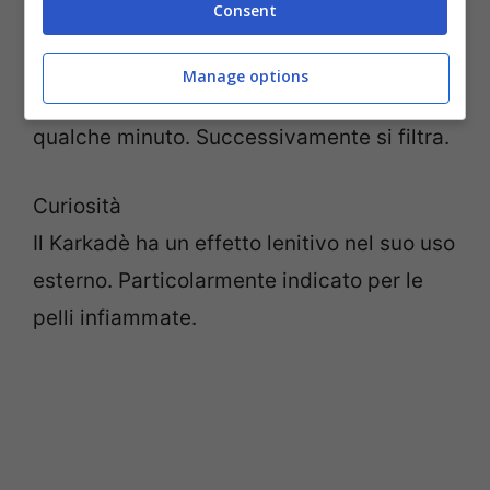
Consent
L’infuso si prepara versando acqua a 100
gradi sulle foglie secche dell’Ibiscus
Manage options
Sadriffa e lasciando in infusione per
qualche minuto. Successivamente si filtra.
Curiosità
Il Karkadè ha un effetto lenitivo nel suo uso
esterno. Particolarmente indicato per le
pelli infiammate.