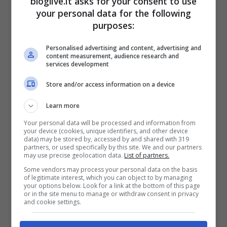
bloglive.it asks for your consent to use
questa bevanda. In altri posti, come in
your personal data for the following
Jamaica, il Karkadè è la bevanda di Natale
purposes:
per eccellenza per il suo colore rosso-
Personalised advertising and content, advertising and
rubino.
content measurement, audience research and
services development
Store and/or access information on a device
Learn more
Your personal data will be processed and information from
your device (cookies, unique identifiers, and other device
data) may be stored by, accessed by and shared with 319
partners, or used specifically by this site. We and our partners
may use precise geolocation data.
List of partners.
Some vendors may process your personal data on the basis
of legitimate interest, which you can object to by managing
your options below. Look for a link at the bottom of this page
or in the site menu to manage or withdraw consent in privacy
and cookie settings.
Preparazione: