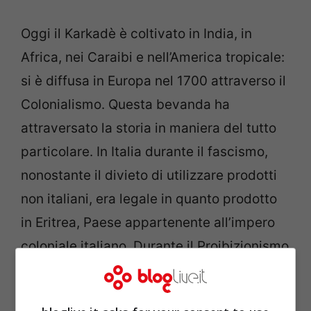
Oggi il Karkadè è coltivato in India, in
Africa, nei Caraibi e nell’America tropicale:
si è diffusa in Europa nel 1700 attraverso il
Colonialismo. Questa bevanda ha
attraversato la storia in maniera del tutto
particolare. In Italia durante il fascismo,
nonostante il divieto di utilizzare prodotti
non italiani, era legale in quanto prodotto
in Eritrea, Paese appartenente all’impero
coloniale italiano. Durante il Proibizionismo
negli Stati Uniti era bevuta al posto del
vino, in quanto il suo colore richiamava