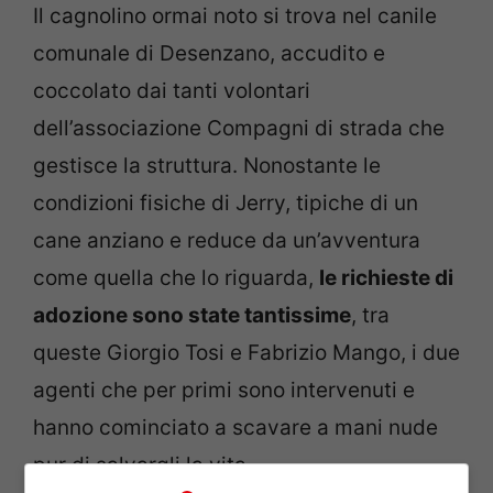
Il cagnolino ormai noto si trova nel canile
comunale di Desenzano, accudito e
coccolato dai tanti volontari
dell’associazione Compagni di strada che
gestisce la struttura. Nonostante le
condizioni fisiche di Jerry, tipiche di un
cane anziano e reduce da un’avventura
come quella che lo riguarda,
le richieste di
adozione sono state tantissime
, tra
queste Giorgio Tosi e Fabrizio Mango, i due
agenti che per primi sono intervenuti e
hanno cominciato a scavare a mani nude
pur di salvargli la vita.