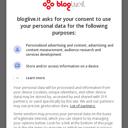
bloglive.it asks for your consent to use
your personal data for the following
purposes:
Personalised advertising and content, advertising and
content measurement, audience research and
services development
Store and/or access information on a device
Learn more
Tra i nomi delle persone che hanno
Your personal data will be processed and information from
your device (cookies, unique identifiers, and other device
richiesto di adottare Jerry, compare anche
data) may be stored by, accessed by and shared with 319
partners, or used specifically by this site. We and our partners
quello di un personaggio noto alla
may use precise geolocation data.
List of partners.
Some vendors may process your personal data on the basis
televisione italiana. Rosita Celentano,
of legitimate interest, which you can object to by managing
your options below. Look for a link at the bottom of this page
infatti, figlia di Adriano Celentano e di
or in the site menu to manage or withdraw consent in privacy