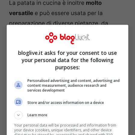
La patata in cucina è inoltre
molto
versatile
e può essere usata per la
preparazione di diverse pietanze, da
quelle classiche a quelle più sofisticate,
anche se non tutte sono uguali. Esistono
bloglive.it asks for your consent to use
infatti diverse
varietà
di patate ma le più
your personal data for the following
usate e conosciute sono senza dubbio
purposes:
quelle a
pasta bianca
e quelle a
pasta
Personalised advertising and content, advertising and
gialla
. La prima, più farinosa rispetto alla
content measurement, audience research and
services development
seconda, viene principalmente usata per la
Store and/or access information on a device
realizzazione di purè, gnocchi e torte
salate; le altre invece, sode e compatte,
Learn more
sono indicate per tutti gli altri usi come ad
Your personal data will be processed and information from
your device (cookies, unique identifiers, and other device
data) may be stored by, accessed by and shared with 319